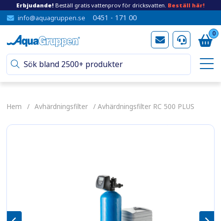
Erbjudande!
Beställ gratis vattenprov för dricksvatten.
Beställ här!
0451 - 171 00
info@aquagruppen.se
0
Hem
/
Avhärdningsfilter
/ Avhärdningsfilter RC 500 PLUS