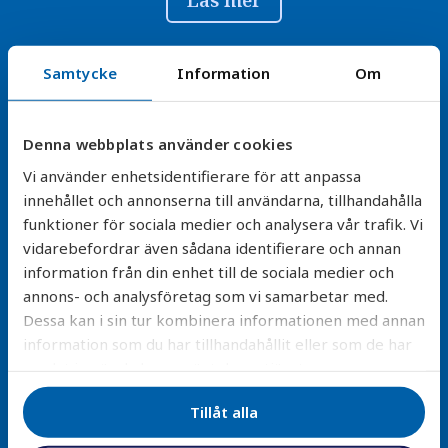
Samtycke
Information
Om
Denna webbplats använder cookies
Vi använder enhetsidentifierare för att anpassa
Trygg leverans
innehållet och annonserna till användarna, tillhandahålla
funktioner för sociala medier och analysera vår trafik. Vi
Alla leveranser är försäkrade och packade för säker
vidarebefordrar även sådana identifierare och annan
transport – vi ersätter kostnadsfritt vid skada.
information från din enhet till de sociala medier och
annons- och analysföretag som vi samarbetar med.
Läs mer
Dessa kan i sin tur kombinera informationen med annan
information som du har tillhandahållit eller som de har
samlat in när du har använt deras tjänster.
Tillåt alla