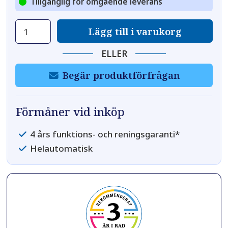
Tillgänglig för omgående leverans
Avhärdningsfilter
Lägg till i varukorg
RC
500
ELLER
PLUS
mängd
Begär produktförfrågan
Förmåner vid inköp
4 års funktions- och reningsgaranti*
Helautomatisk