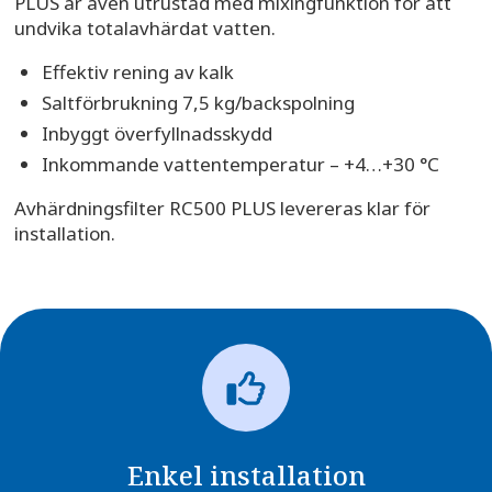
PLUS är även utrustad med mixingfunktion för att
undvika totalavhärdat vatten.
Effektiv rening av kalk
Saltförbrukning 7,5 kg/backspolning
Inbyggt överfyllnadsskydd
Inkommande vattentemperatur – +4…+30 °С
Avhärdningsfilter RC500 PLUS levereras klar för
installation.
Enkel installation