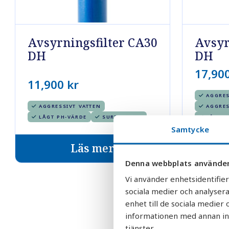
Avsyrningsfilter CA30
Avsyr
DH
DH
17,90
11,900
kr
AGGRES
AGGRESSIVT VATTEN
AGGRES
LÅGT PH-VÄRDE
SURT VATTEN
LÅGT P
Samtycke
Läs mer
Denna webbplats använder
Vi använder enhetsidentifier
sociala medier och analysera
enhet till de sociala medie
informationen med annan info
tjänster.