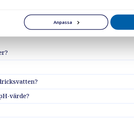
och svar om avsyrnin
Anpassa
er?
dricksvatten?
 pH-värde?