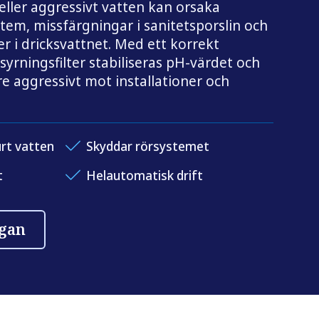
eller aggressivt vatten kan orsaka
stem, missfärgningar i sanitetsporslin och
r i dricksvattnet. Med ett korrekt
yrningsfilter stabiliseras pH-värdet och
re aggressivt mot installationer och
urt vatten
Skyddar rörsystemet
t
Helautomatisk drift
ågan