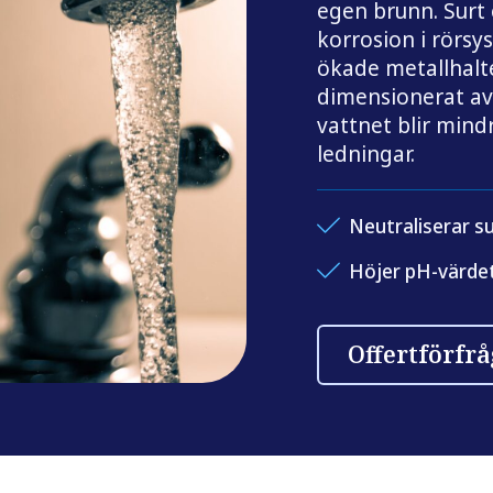
egen brunn. Surt 
korrosion i rörsy
ökade metallhalte
dimensionerat avs
vattnet blir mind
ledningar.
Neutraliserar s
Höjer pH-värde
Offertförfr