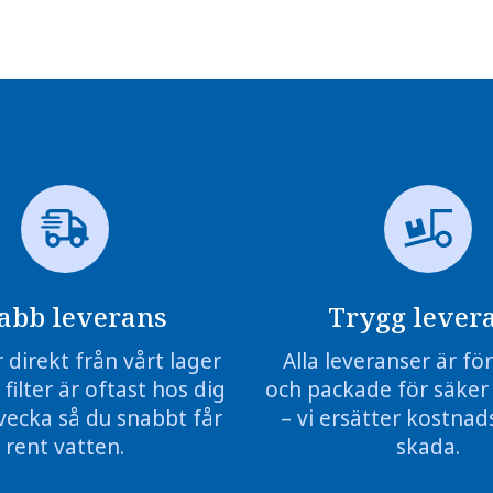
abb leverans
Trygg lever
r direkt från vårt lager
Alla leveranser är f
 filter är oftast hos dig
och packade för säker
vecka så du snabbt får
– vi ersätter kostnads
rent vatten.
skada.