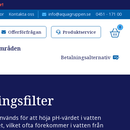
r!
kor
Kontakta oss
info@aquagruppen.se
0451 - 171 00
0
Offerförfrågan
Produktservice
områden
Betalningsalternativ
ngsfilter
används för att höja pH-värdet i vatten
et, vilket ofta förekommer i vatten från