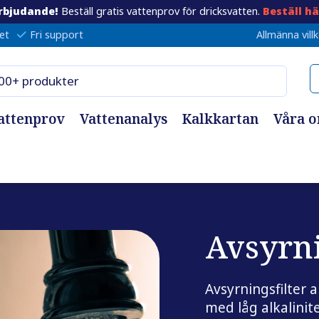
rbjudande!
Beställ gratis vattenprov för dricksvatten.
Beställ hä
et
Fri support
Allmänna vill
attenprov
Vattenanalys
Kalkkartan
Våra 
Avsyrni
Avsyrningsfilter 
med låg alkalinit