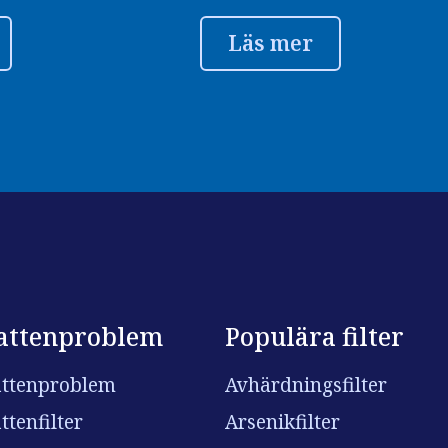
Läs mer
attenproblem
Populära filter
ttenproblem
Avhärdningsfilter
ttenfilter
Arsenikfilter