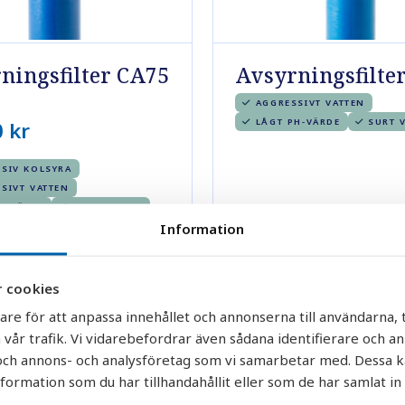
ningsfilter CA75
Avsyrningsfilte
AGGRESSIVT VATTEN
LÅGT PH-VÄRDE
SURT 
0
kr
SIV KOLSYRA
SIVT VATTEN
H-VÄRDE
SURT VATTEN
Information
Läs mer
Läs mer
 cookies
are för att anpassa innehållet och annonserna till användarna, t
 vår trafik. Vi vidarebefordrar även sådana identifierare och a
r och annons- och analysföretag som vi samarbetar med. Dessa k
rmation som du har tillhandahållit eller som de har samlat in