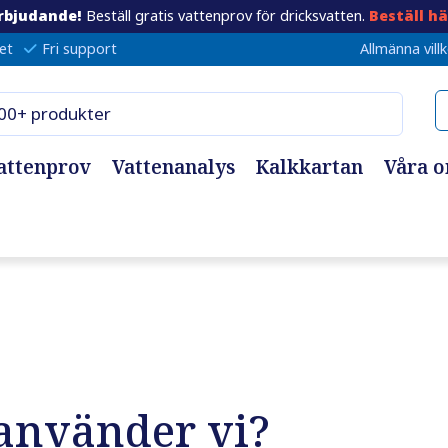
rbjudande!
Beställ gratis vattenprov för dricksvatten.
Beställ hä
et
Fri support
Allmänna vill
attenprov
Vattenanalys
Kalkkartan
Våra 
använder vi?