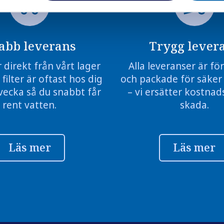
abb leverans
Trygg lever
r direkt från vårt lager
Alla leveranser är f
 filter är oftast hos dig
och packade för säker
vecka så du snabbt får
– vi ersätter kostnads
rent vatten.
skada.
Läs mer
Läs mer