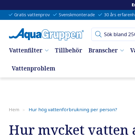
E
Gratis vattenprov
Svenskmonterade
30 års erfarenh
Vattenfilter
Tillbehör
Branscher
V
Vattenproblem
Hem
»
Hur hög vattenförbrukning per person?
Hur mycket vatten 