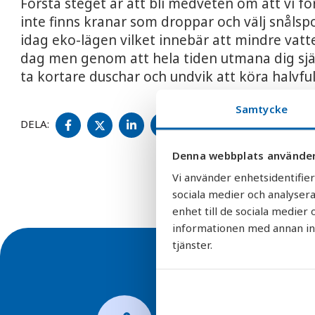
Första steget är att bli medveten om att vi förb
inte finns kranar som droppar och välj snålsp
idag eko-lägen vilket innebär att mindre vatt
dag men genom att hela tiden utmana dig själv 
ta kortare duschar och undvik att köra halvful
Samtycke
DELA
DELA
DELA
DELA
DELA:
PÅ
PÅ
PÅ
PÅ
FACEBOOK
TWITTER
LINKEDIN
PINTEREST
Denna webbplats använder
Vi använder enhetsidentifier
sociala medier och analysera
enhet till de sociala medie
informationen med annan info
tjänster.