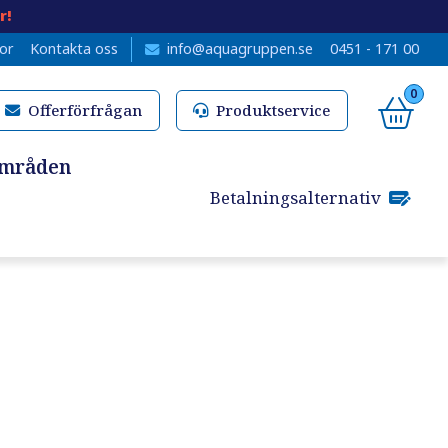
r!
kor
Kontakta oss
info@aquagruppen.se
0451 - 171 00
0
Offerförfrågan
Produktservice
områden
Betalningsalternativ