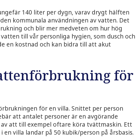
ngefär 140 liter per dygn, varav drygt hälften
på den kommunala användningen av vatten. Det
örbrukning och blir mer medveten om hur hög
s vatten till vår personliga hygien, som dusch och
de en kostnad och kan bidra till att akut
attenförbrukning för
rbrukningen för en villa. Snittet per person
nebär att antalet personer är en avgörande
v att till exempel oftare köra tvättmaskin. Ett
i en villa landar på 50 kubik/person på årsbasis.