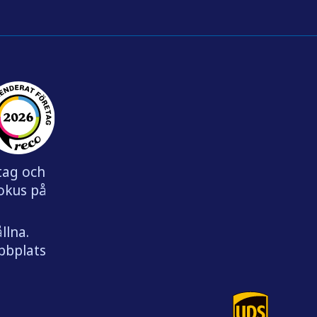
etag och
fokus på
llna.
ebbplats