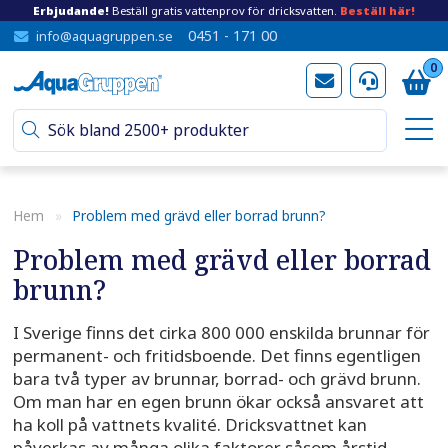
Erbjudande!
Beställ gratis vattenprov för dricksvatten.
Beställ här!
0451 - 171 00
info@aquagruppen.se
0
Hem
»
Problem med grävd eller borrad brunn?
Problem med grävd eller borrad
brunn?
I Sverige finns det cirka 800 000 enskilda brunnar för
permanent- och fritidsboende. Det finns egentligen
bara två typer av brunnar, borrad- och grävd brunn.
Om man har en egen brunn ökar också ansvaret att
ha koll på vattnets kvalité. Dricksvattnet kan
påverkas av många olika faktorer såsom årstid,