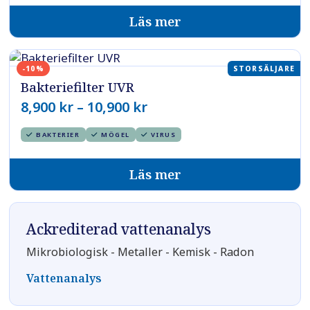
26,900 kr
Läs mer
-10%
STORSÄLJARE
Bakteriefilter UVR
Prisintervall:
8,900
kr
–
10,900
kr
8,900 kr
BAKTERIER
MÖGEL
VIRUS
till
10,900 kr
Läs mer
Ackrediterad vattenanalys
Mikrobiologisk - Metaller - Kemisk - Radon
Vattenanalys