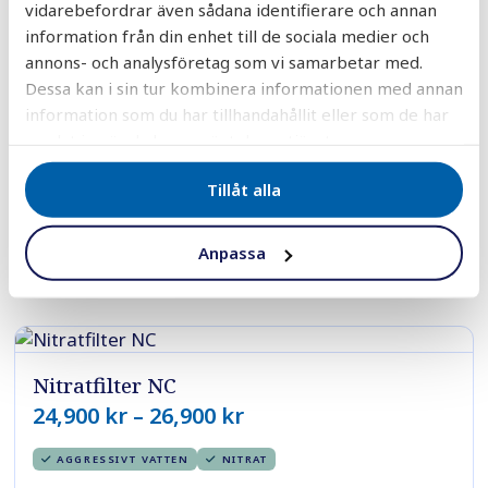
vidarebefordrar även sådana identifierare och annan
Varför luktar vatten illa? Doften av ruttna ägg
information från din enhet till de sociala medier och
eller prutt kan oftast härledas till svavelväte
annons- och analysföretag som vi samarbetar med.
eller metangas. Dessa gaser finns i
Dessa kan i sin tur kombinera informationen med annan
berggrunden naturligt. En högre halt av
information som du har tillhandahållit eller som de har
svavelväte kan göra att ...
samlat in när du har använt deras tjänster.
Läs mer
Tillåt alla
Anpassa
DELA
DELA
DELA
DELA
DELA:
PÅ
PÅ
PÅ
PÅ
FACEBOOK
TWITTER
LINKEDIN
PINTEREST
Nitratfilter NC
Prisintervall:
24,900
kr
–
26,900
kr
24,900 kr
AGGRESSIVT VATTEN
NITRAT
till