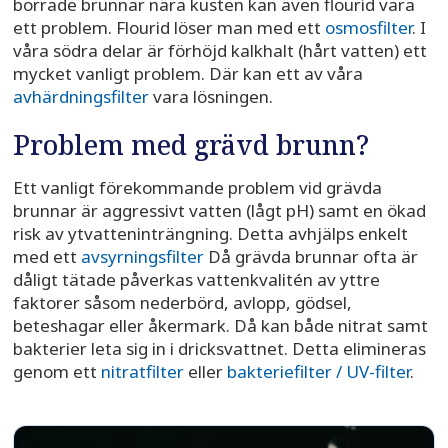
borrade brunnar nära kusten kan även flourid vara
ett problem. Flourid löser man med ett
osmosfilter
. I
våra södra delar är förhöjd kalkhalt (hårt vatten) ett
mycket vanligt problem. Där kan ett av våra
avhärdningsfilter
vara lösningen.
Problem med grävd brunn?
Ett vanligt förekommande problem vid grävda
brunnar är aggressivt vatten (lågt pH) samt en ökad
risk av ytvatteninträngning. Detta avhjälps enkelt
med ett
avsyrningsfilter
Då grävda brunnar ofta är
dåligt tätade påverkas vattenkvalitén av yttre
faktorer såsom nederbörd, avlopp, gödsel,
beteshagar eller åkermark. Då kan både nitrat samt
bakterier leta sig in i dricksvattnet. Detta elimineras
genom ett
nitratfilter
eller
bakteriefilter / UV-filter
.