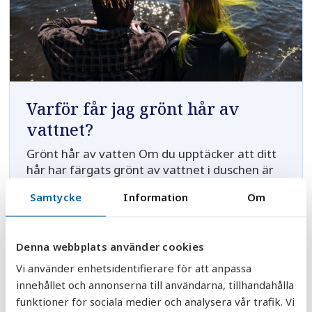
Varför får jag grönt hår av
vattnet?
Grönt hår av vatten Om du upptäcker att ditt
hår har färgats grönt av vattnet i duschen är
det sannolikt för att vattnet är aggressivt,
Samtycke
Information
Om
även kallat surt vatten. Det som har hänt är
att det aggress...
Läs mer
Denna webbplats använder cookies
Vi använder enhetsidentifierare för att anpassa
innehållet och annonserna till användarna, tillhandahålla
funktioner för sociala medier och analysera vår trafik. Vi
Varför luktar vattnet illa?