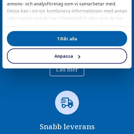
annons- och analysföretag som vi samarbetar med.
Dessa kan i sin tur kombinera informationen med annan
information som du har tillhandahållit eller som de har
samlat in när du har använt deras tjänster.
Enkel installation
Tillåt alla
Alla våra filterlösningar är designade för smidig
montering och minimal underhåll – vi erbjuder även
installationstjänster.
Anpassa
Läs mer
Snabb leverans