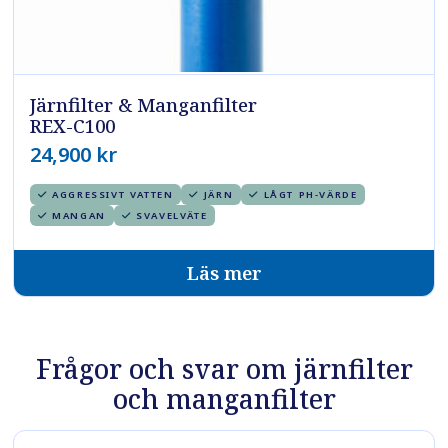
Järnfilter & Manganfilter
REX-C100
24,900
kr
AGGRESSIVT VATTEN
JÄRN
LÅGT PH-VÄRDE
MANGAN
SVAVELVÄTE
Läs mer
Frågor och svar om järnfilter
och manganfilter