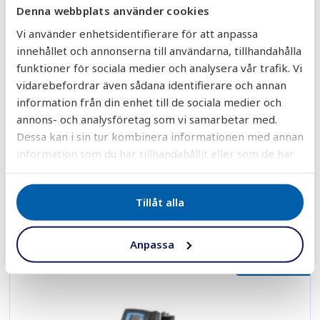
Denna webbplats använder cookies
Vi använder enhetsidentifierare för att anpassa
innehållet och annonserna till användarna, tillhandahålla
funktioner för sociala medier och analysera vår trafik. Vi
vidarebefordrar även sådana identifierare och annan
Järnfilter & Manganfilter RIF-
information från din enhet till de sociala medier och
C100 Deluxe
annons- och analysföretag som vi samarbetar med.
24,900
kr
Dessa kan i sin tur kombinera informationen med annan
information som du har tillhandahållit eller som de har
AGGRESSIVT VATTEN
JÄRN
LÅGT PH-VÄRDE
samlat in när du har använt deras tjänster.
MANGAN
SVAVELVÄTE
Tillåt alla
Läs mer
Anpassa
STORSÄLJARE