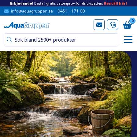
Erbjudande!
Beställ gratis vattenprov för dricksvatten.
Beställ här!
0451 - 171 00
info@aquagruppen.se
0