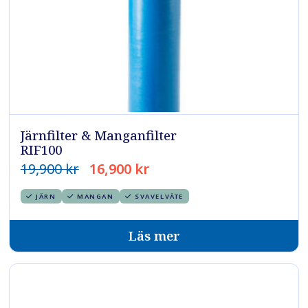
Järnfilter & Manganfilter
RIF100
Det
Det
19,900
kr
16,900
kr
ursprungliga
nuvarande
JÄRN
MANGAN
SVAVELVÄTE
priset
priset
var:
är:
Läs mer
19,900 kr.
16,900 kr.