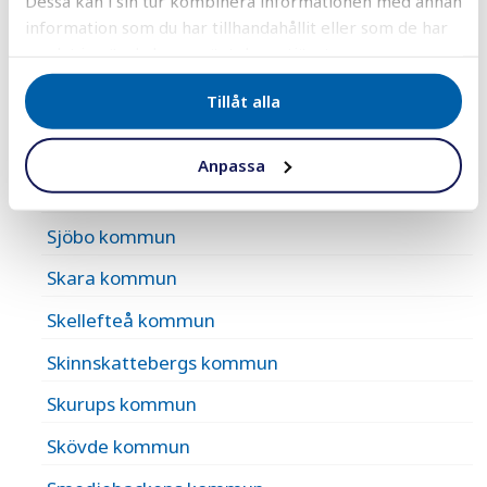
Dessa kan i sin tur kombinera informationen med annan
Sala kommun
information som du har tillhandahållit eller som de har
samlat in när du har använt deras tjänster.
Salems kommun
Tillåt alla
Sandvikens kommun
Sigtuna kommun
Anpassa
Simrishamns kommun
Sjöbo kommun
Skara kommun
Skellefteå kommun
Skinnskattebergs kommun
Skurups kommun
Skövde kommun