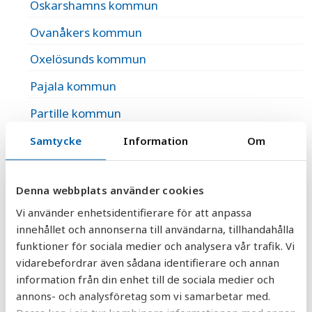
Oskarshamns kommun
Ovanåkers kommun
Oxelösunds kommun
Pajala kommun
Partille kommun
Perstorps kommun
Samtycke
Information
Om
Piteå kommun
Denna webbplats använder cookies
Ragunda kommun
Vi använder enhetsidentifierare för att anpassa
Region Gotland
innehållet och annonserna till användarna, tillhandahålla
funktioner för sociala medier och analysera vår trafik. Vi
Robertsfors kommun
vidarebefordrar även sådana identifierare och annan
Ronneby kommun
information från din enhet till de sociala medier och
annons- och analysföretag som vi samarbetar med.
Rättviks kommun