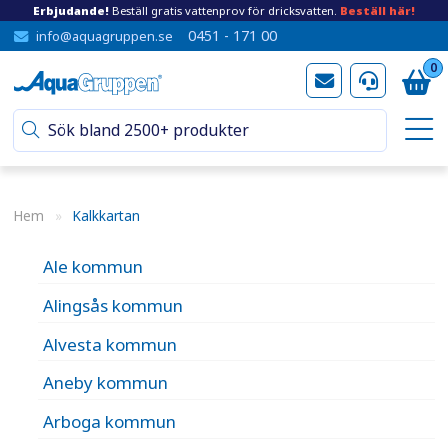
Erbjudande!
Beställ gratis vattenprov för dricksvatten.
Beställ här!
0451 - 171 00
info@aquagruppen.se
0
Hem
»
Kalkkartan
Ale kommun
Alingsås kommun
Alvesta kommun
Aneby kommun
Arboga kommun