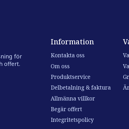
Information
V
Kontakta oss
Va
sning för
 offert.
Om oss
Va
Produktservice
Gr
Delbetalning & faktura
Är
Allmänna villkor
Begär offert
Integritetspolicy