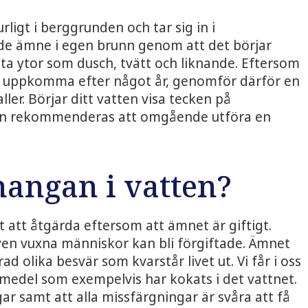
igt i berggrunden och tar sig in i
nde ämne i egen brunn genom att det börjar
ita ytor som dusch, tvätt och liknande. Eftersom
t uppkomma efter något år, genomför därför en
er. Börjar ditt vatten visa tecken på
an rekommenderas att omgående utföra en
mangan i vatten?
t att åtgärda eftersom att ämnet är giftigt.
en vuxna människor kan bli förgiftade. Ämnet
ad olika besvär som kvarstår livet ut. Vi får i oss
smedel som exempelvis har kokats i det vattnet.
r samt att alla missfärgningar är svåra att få