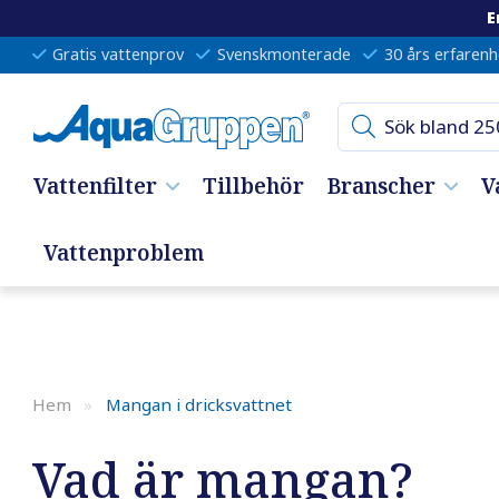
E
Gratis vattenprov
Svenskmonterade
30 års erfarenh
Vattenfilter
Tillbehör
Branscher
V
Vattenproblem
Hem
»
Mangan i dricksvattnet
Vad är mangan?