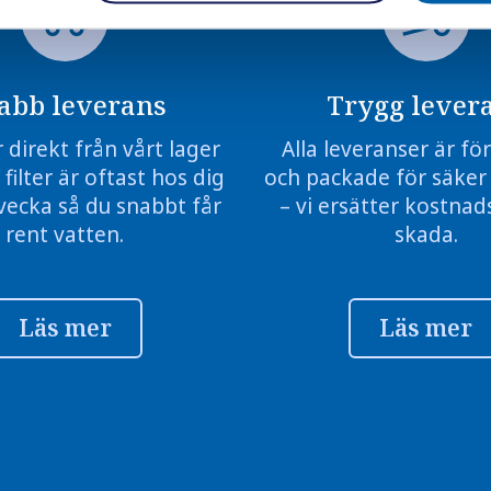
abb leverans
Trygg lever
r direkt från vårt lager
Alla leveranser är f
 filter är oftast hos dig
och packade för säker
vecka så du snabbt får
– vi ersätter kostnads
rent vatten.
skada.
Läs mer
Läs mer