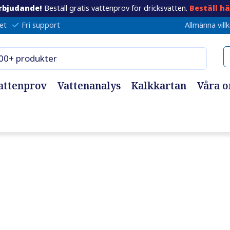
rbjudande!
Beställ gratis vattenprov för dricksvatten.
Beställ hä
et
Fri support
Allmänna vill
attenprov
Vattenanalys
Kalkkartan
Våra 