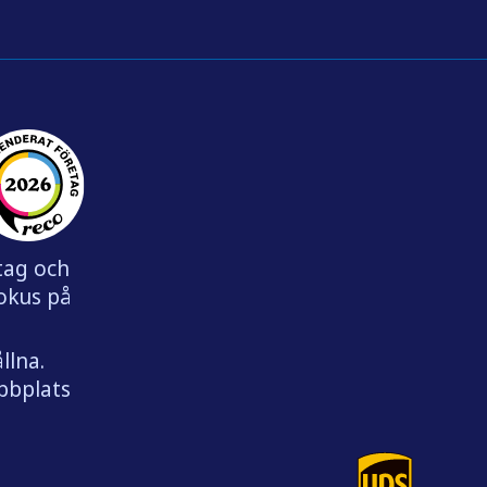
etag och
fokus på
llna.
ebbplats