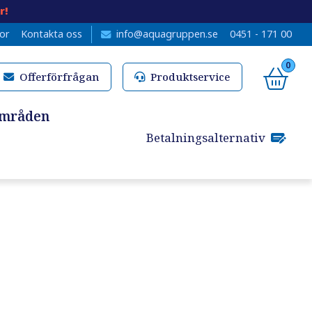
r!
kor
Kontakta oss
info@aquagruppen.se
0451 - 171 00
0
Offerförfrågan
Produktservice
områden
Betalningsalternativ