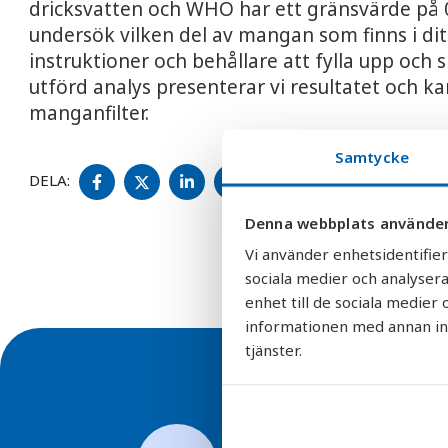
dricksvatten och WHO har ett gränsvärde på 0,
undersök vilken del av mangan som finns i ditt
instruktioner och behållare att fylla upp och s
utförd analys presenterar vi resultatet och 
manganfilter.
Samtycke
DELA
DELA
DELA
DELA
DELA:
PÅ
PÅ
PÅ
PÅ
FACEBOOK
TWITTER
LINKEDIN
PINTEREST
Denna webbplats använder
Vi använder enhetsidentifier
sociala medier och analysera
enhet till de sociala medie
informationen med annan info
tjänster.