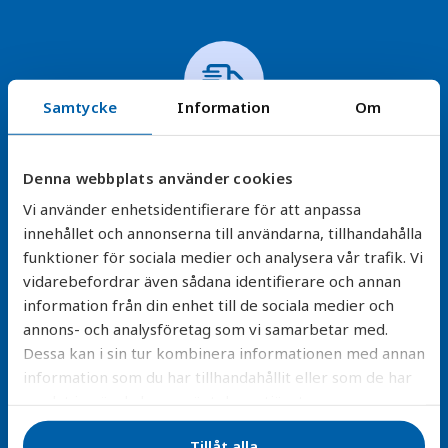
Samtycke
Information
Om
Snabb leverans
Denna webbplats använder cookies
Vi skickar direkt från vårt lager – ditt nya filter är
Vi använder enhetsidentifierare för att anpassa
oftast hos dig inom en vecka så du snabbt får rent
innehållet och annonserna till användarna, tillhandahålla
vatten.
funktioner för sociala medier och analysera vår trafik. Vi
vidarebefordrar även sådana identifierare och annan
Läs mer
information från din enhet till de sociala medier och
annons- och analysföretag som vi samarbetar med.
Dessa kan i sin tur kombinera informationen med annan
information som du har tillhandahållit eller som de har
samlat in när du har använt deras tjänster.
Tillåt alla