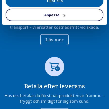
Tillåt alla
Trygg leverans
Anpassa
Alla leveranser är försäkrade och packade för säker
transport – vi ersätter kostnadsfritt vid skada.
Läs mer
Betala efter leverans
Hos oss betalar du först när produkten är framme –
tryggt och smidigt för dig som kund.