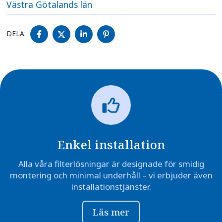
Västra Götalands län
DELA
DELA
DELA
DELA
DELA:
PÅ
PÅ
PÅ
PÅ
FACEBOOK
TWITTER
LINKEDIN
PINTEREST
Enkel installation
Alla våra filterlösningar är designade för smidig
montering och minimal underhåll – vi erbjuder även
installationstjänster.
Läs mer