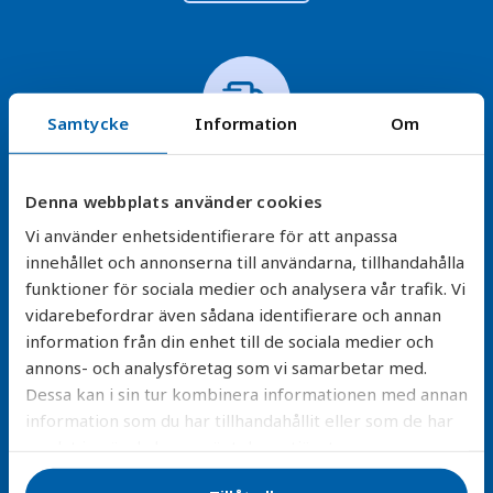
Samtycke
Information
Om
Snabb leverans
Denna webbplats använder cookies
Vi skickar direkt från vårt lager – ditt nya filter är
Vi använder enhetsidentifierare för att anpassa
oftast hos dig inom en vecka så du snabbt får rent
innehållet och annonserna till användarna, tillhandahålla
vatten.
funktioner för sociala medier och analysera vår trafik. Vi
vidarebefordrar även sådana identifierare och annan
Läs mer
information från din enhet till de sociala medier och
annons- och analysföretag som vi samarbetar med.
Dessa kan i sin tur kombinera informationen med annan
information som du har tillhandahållit eller som de har
samlat in när du har använt deras tjänster.