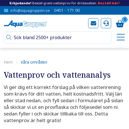
Erbjudande!
Beställ gratis vattenprov för dricksvatten.
Beställ här!
0451 - 171 00
info@aquagruppen.se
0
Hem
»
Våra områden
Vattenprov och vattenanalys
Vi ger dig ett korrekt förslag på vilken vattenrening
som krävs för ditt vatten, helt kostnadsfritt. Välj län
eller stad nedan, och fyll sedan i formuläret på sidan
så skickar vi ut en provflaska och följesedel som ni
sedan fyller i och skickar tillbaka till oss. Detta
vattenprov är helt gratis!