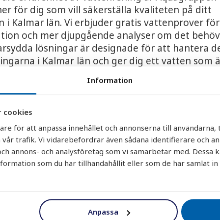
ner för dig som vill säkerställa kvaliteten på ditt
 i Kalmar län. Vi erbjuder gratis vattenprover fö
kation och mer djupgående analyser om det behöv
rsydda lösningar är designade för att hantera d
ngarna i Kalmar län och ger dig ett vatten som 
 och hälsosamt att använda.
Information
du bor i kustområden som Västervik, Öland och
ler i inlandet runt Nybro, Emmaboda eller
 cookies
an vi hjälpa dig. Våra lösningar är anpassade för a
are för att anpassa innehållet och annonserna till användarna, t
ina behov och de lokala förutsättningarna.
 vår trafik. Vi vidarebefordrar även sådana identifierare och a
r och annons- och analysföretag som vi samarbetar med. Dessa k
t gratis vattenprov från Aquagruppen idag och
rmation som du har tillhandahållit eller som de har samlat in
et mot ett renare och tryggare vatten i Kalm
prov
Anpassa