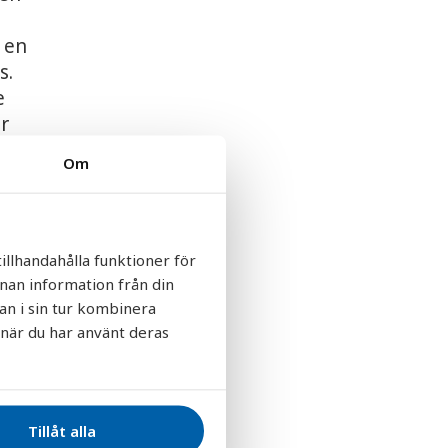
r en
s.
e
är
Om
tt
illhandahålla funktioner för
nnan information från din
an i sin tur kombinera
 ta
 när du har använt deras
ar
Tillåt alla