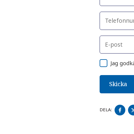
Jag godk
DEL
DELA:
PÅ
FA