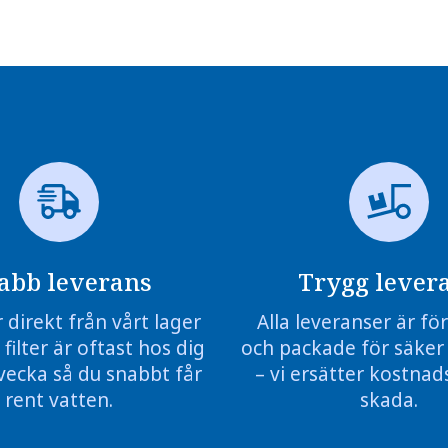
abb leverans
Trygg lever
r direkt från vårt lager
Alla leveranser är f
 filter är oftast hos dig
och packade för säker
vecka så du snabbt får
– vi ersätter kostnads
rent vatten.
skada.