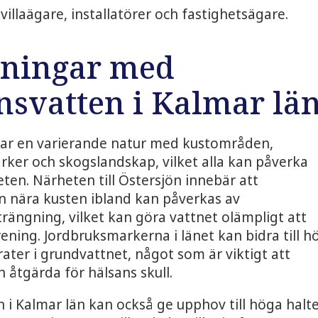
villaägare, installatörer och fastighetsägare.
ningar med
svatten i Kalmar lä
har en varierande natur med kustområden,
ker och skogslandskap, vilket alla kan påverka
eten. Närheten till Östersjön innebär att
n nära kusten ibland kan påverkas av
trängning, vilket kan göra vattnet olämpligt att
rening. Jordbruksmarkerna i länet kan bidra till h
trater i grundvattnet, något som är viktigt att
 åtgärda för hälsans skull.
i Kalmar län kan också ge upphov till höga halt