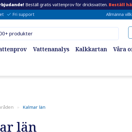
rbjudande!
Beställ gratis vattenprov för dricksvatten.
Beställ hä
et
Fri support
Allmänna vill
attenprov
Vattenanalys
Kalkkartan
Våra 
mråden
»
Kalmar län
ar län