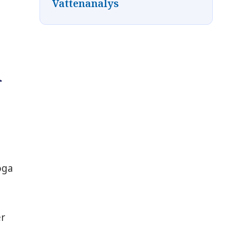
Vattenanalys
n
öga
er