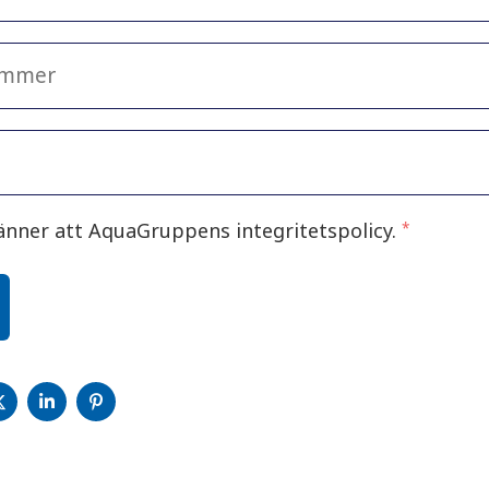
änner att AquaGruppens integritetspolicy.
*
A
DELA
DELA
DELA
PÅ
PÅ
PÅ
CEBOOK
TWITTER
LINKEDIN
PINTEREST