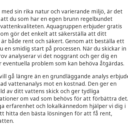
, med sin rika natur och varierande miljö, är det
t att du som har en egen brunn regelbundet
 vattenkvaliteten. Aquagruppen erbjuder gratis
om gör det enkelt att säkerställa att ditt
 är både rent och säkert. Genom att beställa ett
du en smidig start på processen. När du skickar in
rov analyserar vi det noggrant och ger dig en
er eventuella problem som kan behöva åtgärdas.
vill gå längre än en grundläggande analys erbjud
pad vattenanalys mot en kostnad. Den ger en
ld av ditt vattens skick och ger tydliga
ioner om vad som behövs för att förbättra det
a erfarenhet och lokalkännedom hjälper vi dig i
tt hitta den bästa lösningen för att få rent,
atten.