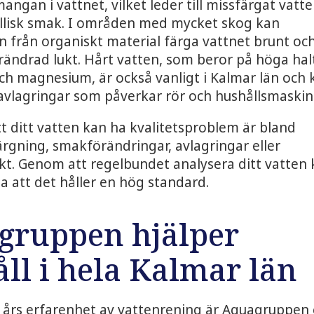
angan i vattnet, vilket leder till missfärgat vatt
llisk smak. I områden med mycket skog kan
från organiskt material färga vattnet brunt oc
rändrad lukt. Hårt vatten, som beror på höga hal
ch magnesium, är också vanligt i Kalmar län och 
lkavlagringar som påverkar rör och hushållsmaskin
t ditt vatten kan ha kvalitetsproblem är bland
rgning, smakförändringar, avlagringar eller
kt. Genom att regelbundet analysera ditt vatten
la att det håller en hög standard.
gruppen hjälper
ll i hela Kalmar län
 års erfarenhet av vattenrening är Aquagruppen