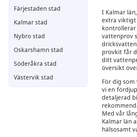
Färjestaden stad
I Kalmar län
extra viktig
Kalmar stad
kontrollerar
vattenprov s
Nybro stad
dricksvatten
Oskarshamn stad
provkit får 
ditt vattenp
Söderåkra stad
översikt öv
Västervik stad
För dig som 
vi en fördju
detaljerad bi
rekommendat
Med vår lång
Kalmar län a
hälsosamt v