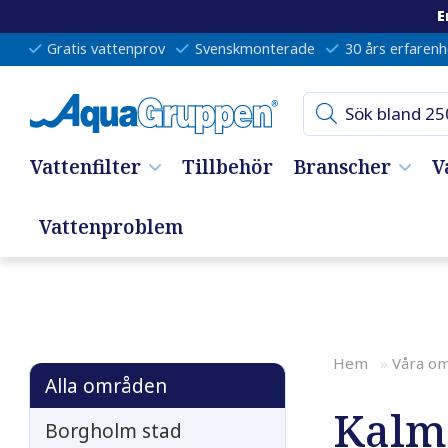
E
Gratis vattenprov
Svenskmonterade
30 års erfarenh
Vattenfilter
Tillbehör
Branscher
V
Vattenproblem
Hem
»
Våra o
Alla områden
Kalm
Borgholm stad