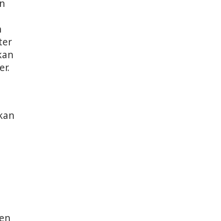
en
h
ter
kan
er.
 kan
 en