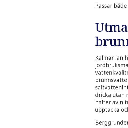
Passar både 
Utma
brunn
Kalmar län 
jordbruksmar
vattenkvalit
brunnsvatte
saltvattenin
dricka utan 
halter av ni
upptäcka och
Berggrunden 