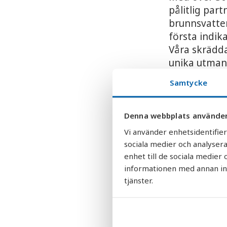
pålitlig part
brunnsvatten
första indi
Våra skrädda
unika utmani
rent, säkert
Samtycke
Oavsett om 
Borgholm, el
Denna webbplats använder
Hultsfred, k
Vi använder enhetsidentifier
möta både d
sociala medier och analysera
enhet till de sociala medie
Beställ dit
informationen med annan info
första steg
tjänster.
län!
Vatten