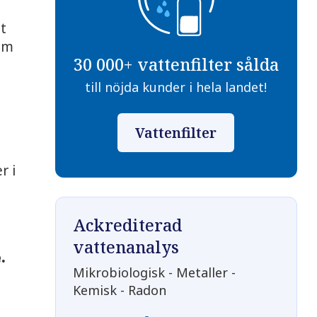
lt
hem
30 000+ vattenfilter sålda
till nöjda kunder i hela landet!
Vattenfilter
r i
t
Ackrediterad
vattenanalys
.
Mikrobiologisk - Metaller -
Kemisk - Radon