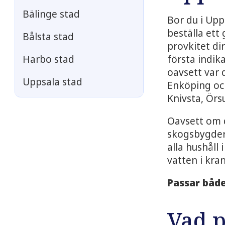
Bälinge stad
Bor du i Upp
beställa ett
Bålsta stad
provkitet dir
första indik
Harbo stad
oavsett var 
Uppsala stad
Enköping oc
Knivsta, Ör
Oavsett om d
skogsbygdern
alla hushåll 
vatten i kra
Passar både
Vad 