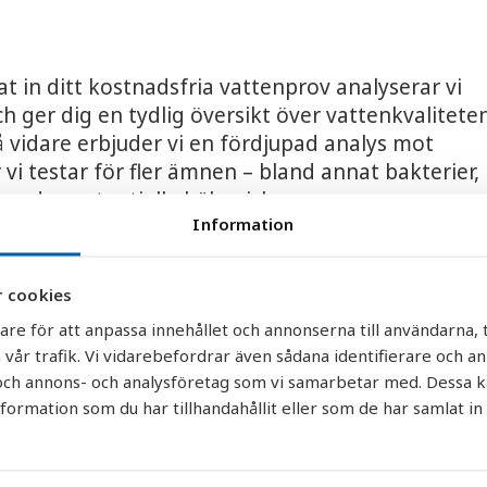
at in ditt kostnadsfria vattenprov analyserar vi
ch ger dig en tydlig översikt över vattenkvaliteten
å vidare erbjuder vi en fördjupad analys mot
 vi testar för fler ämnen – bland annat bakterier,
 andra potentiella hälsorisker.
Information
tet som grund rekommenderar vi rätt
g för just din brunn. Det kan röra sig om järnfilte
 cookies
t kalk eller UV-rening för att eliminera bakterier
are för att anpassa innehållet och annonserna till användarna, t
stem är anpassade för svenska förhållanden och
 vår trafik. Vi vidarebefordrar även sådana identifierare och a
fektivt både i tätbebyggda områden och ute på
r och annons- och analysföretag som vi samarbetar med. Dessa k
.
rmation som du har tillhandahållit eller som de har samlat in
t gratis vattenprov idag och ta första steget
e vatten i hela Uppsala län – från Skutskär til