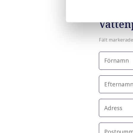
Bålsta!
Vatten
Fält markerad