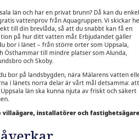
sala län och har en privat brunn? Då kan du enke
 gratis vattenprov från Aquagruppen. Vi skickar 
ekt till din brevlåda, så att du snabbt kan få en
ation på hur ditt vatten mår. Erbjudandet gäller
du bor i länet – från större orter som Uppsala,
h Östhammar till mindre platser som Alunda,
sundsbro och Skoby.
u bor på landsbygden, nära Mälarens vatten elle
a i länets norra delar är vårt mål detsamma: at
i Uppsala län ska kunna njuta av friskt och säkert
nen.
 villaägare, installatörer och fastighetsägare
påverkar