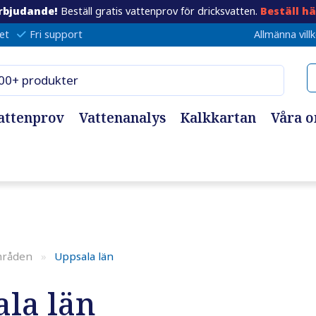
rbjudande!
Beställ gratis vattenprov för dricksvatten.
Beställ hä
et
Fri support
Allmänna vill
attenprov
Vattenanalys
Kalkkartan
Våra 
mråden
»
Uppsala län
la län