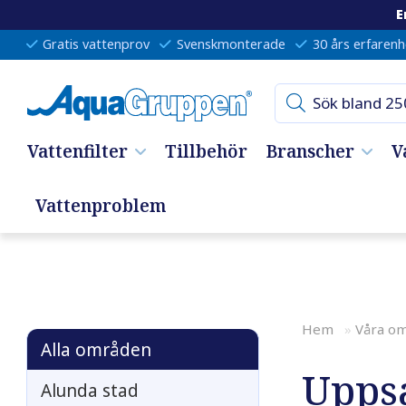
E
Gratis vattenprov
Svenskmonterade
30 års erfarenh
Vattenfilter
Tillbehör
Branscher
V
Vattenproblem
Hem
»
Våra o
Alla områden
Uppsa
Alunda stad