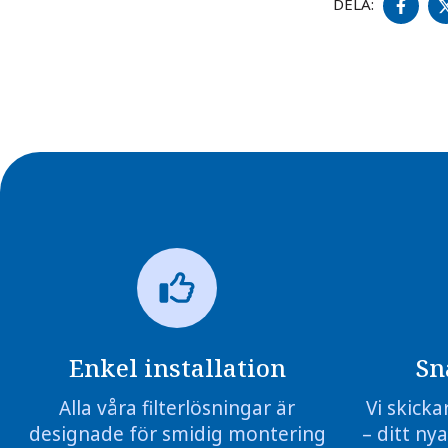
DELA:
PÅ
FA
Enkel installation
Sn
Alla våra filterlösningar är
Vi skicka
designade för smidig montering
– ditt nya