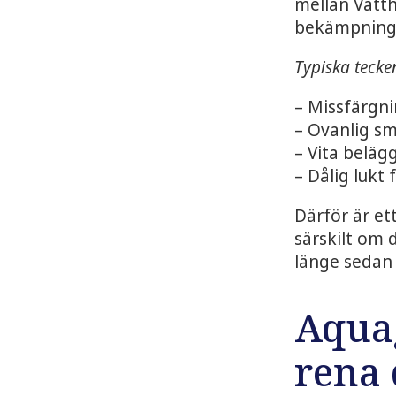
mellan Vatt
bekämpnings
Typiska tecke
– Missfärgni
– Ovanlig sma
– Vita beläg
– Dålig lukt 
Därför är et
särskilt om 
länge sedan
Aqua
rena 