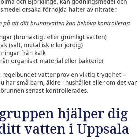
holma och Björklinge, kan gödningsmedel och
medel orsaka förhöjda halter av nitrater.
n på att ditt brunnsvatten kan behöva kontrolleras:
ngar (brunaktigt eller grumligt vatten)
k (salt, metallisk eller jordig)
gningar från kalk
från organiskt material eller bakterier
t regelbundet vattenprov en viktig trygghet –
du har små barn, äldre i hushållet eller om det var
 brunnen senast kontrollerades.
gruppen hjälper dig
ditt vatten i Uppsala