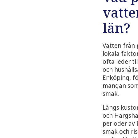
vatte
län?
Vatten från 
lokala fakto
ofta leder t
och hushållsa
Enköping, f
mangan som k
smak.
Längs kusto
och Hargsham
perioder av 
smak och ris