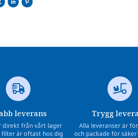
PÅ
PÅ
PÅ
CEBOOK
TWITTER
LINKEDIN
PINTEREST
abb leverans
Trygg lever
r direkt från vårt lager
Alla leveranser är f
 filter är oftast hos dig
och packade för säker