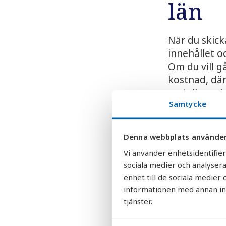
län
När du skick
innehållet o
Om du vill g
kostnad, där
metaller och
Samtycke
Med resulta
reningslösnin
Denna webbplats använder
avhärdare mo
Vi använder enhetsidentifier
Alla våra sy
sociala medier och analysera
fungerar ef
enhet till de sociala medie
landsbygden
informationen med annan info
tjänster.
Beställ dit
mot tryggar