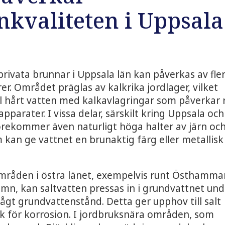
nkvaliteten i Uppsala
privata brunnar i Uppsala län kan påverkas av fle
rer. Området präglas av kalkrika jordlager, vilket
ill hårt vatten med kalkavlagringar som påverkar 
pparater. I vissa delar, särskilt kring Uppsala och
örekommer även naturligt höga halter av järn oc
an ge vattnet en brunaktig färg eller metallisk
mråden i östra länet, exempelvis runt Östhamma
n, kan saltvatten pressas in i grundvattnet und
lågt grundvattenstånd. Detta ger upphov till salt
k för korrosion. I jordbruksnära områden, som