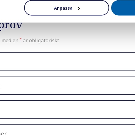
Anpassa
prov
*
e med en
är obligatoriskt