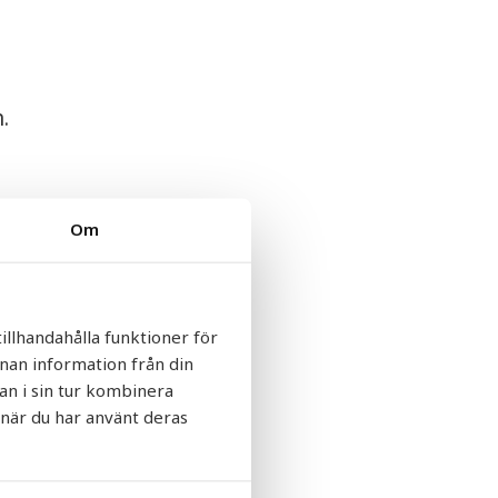
.
Om
r,
.
illhandahålla funktioner för
nnan information från din
an i sin tur kombinera
 när du har använt deras
l