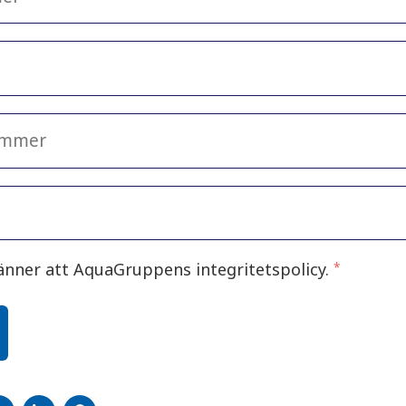
änner att AquaGruppens integritetspolicy.
*
A
DELA
DELA
DELA