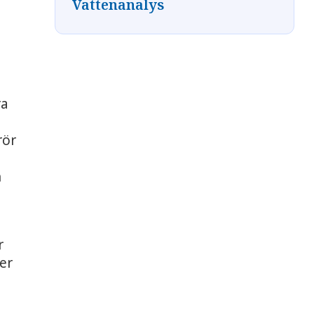
Vattenanalys
ra
rör
h
r
er