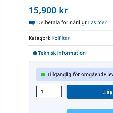
15,900
kr
Delbetala förmånligt
Läs mer
Kategori:
Kolfilter
Teknisk information
Tillgänglig för omgående le
Automatiskt
Läg
kolfilter
PA20
mängd