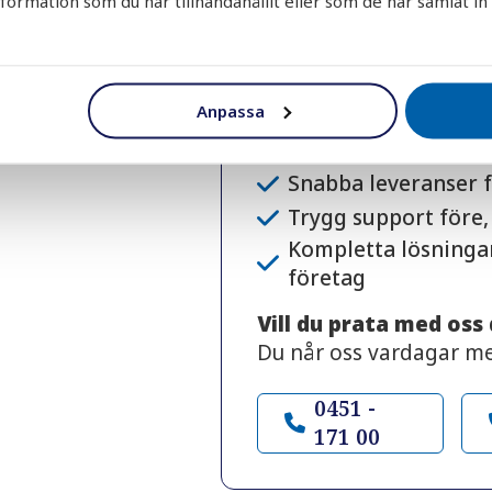
rmation som du har tillhandahållit eller som de har samlat in
Varför välja AquaGru
Över 30 års erfaren
tillbehör
Anpassa
Personlig rådgivnin
Noggrant utvalda k
Snabba leveranser f
Trygg support före,
Kompletta lösninga
företag
Vill du prata med oss
Du når oss vardagar m
0451 -
171 00