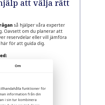
jälp att välja rätt
rågan
så hjälper våra experter
ing. Oavsett om du planerar att
er reservdelar eller vill jämföra
 här för att guida dig.
med:
tioner och rådgivning
Om
 tekniska frågor
ertförfrågningar
patibilitet
illhandahålla funktioner för
frågor
nnan information från din
an i sin tur kombinera
ch projektplanering