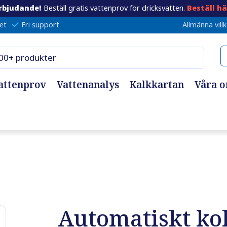
rbjudande!
Beställ gratis vattenprov för dricksvatten.
Beställ hä
et
Fri support
Allmänna vill
attenprov
Vattenanalys
Kalkkartan
Våra 
Automatiskt kol