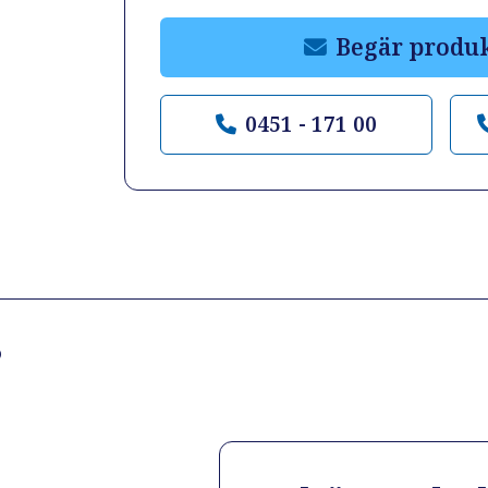
Begär produ
0451 - 171 00
?