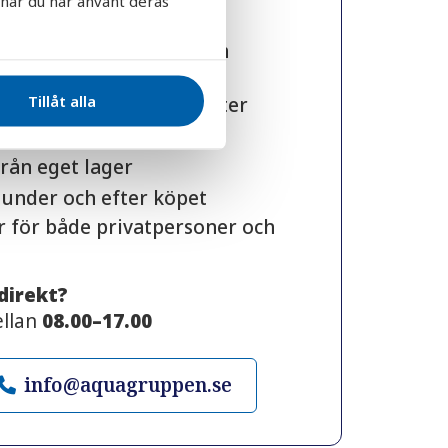
 när du har använt deras
ppen?
het inom vattenfilter och
Tillåt alla
g från kunniga specialister
valitetsprodukter
rån eget lager
 under och efter köpet
r för både privatpersoner och
 direkt?
ellan
08.00–17.00
info@aquagruppen.se