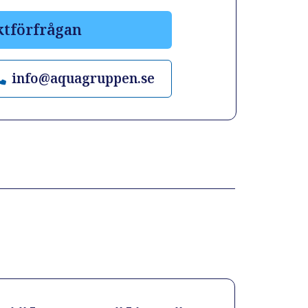
ktförfrågan
info@aquagruppen.se