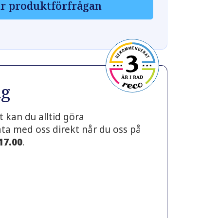
r produktförfrågan
ng
 kan du alltid göra
prata med oss direkt når du oss på
 17.00
.