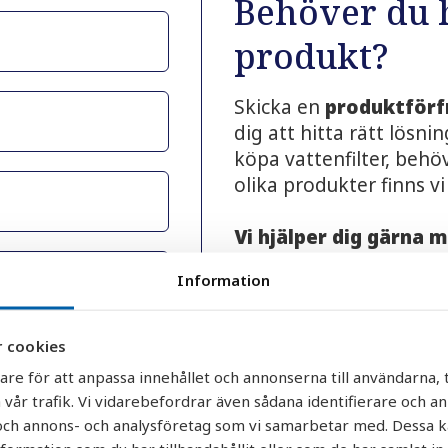
Behöver du h
produkt?
Skicka en
produktförf
dig att hitta rätt lösn
köpa vattenfilter, behöv
olika produkter finns vi
Vi hjälper dig gärna 
Produktrekommenda
Information
Dimensionering och
Prisförslag och off
 cookies
Reservdelar och kom
are för att anpassa innehållet och annonserna till användarna, t
Leverans- och lager
 vår trafik. Vi vidarebefordrar även sådana identifierare och a
policy.
*
r och annons- och analysföretag som vi samarbetar med. Dessa k
Nya beställningar o