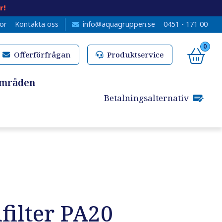
r!
kor
Kontakta oss
info@aquagruppen.se
0451 - 171 00
0
Offerförfrågan
Produktservice
områden
Betalningsalternativ
filter PA20