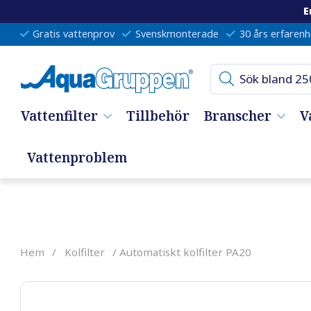
E
Gratis vattenprov
Svenskmonterade
30 års erfarenh
Vattenfilter
Tillbehör
Branscher
V
Vattenproblem
Hem
/
Kolfilter
/ Automatiskt kolfilter PA20