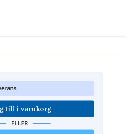
verans
g till i varukorg
ELLER