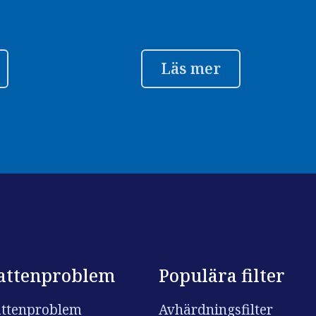
Läs mer
attenproblem
Populära filter
ttenproblem
Avhärdningsfilter