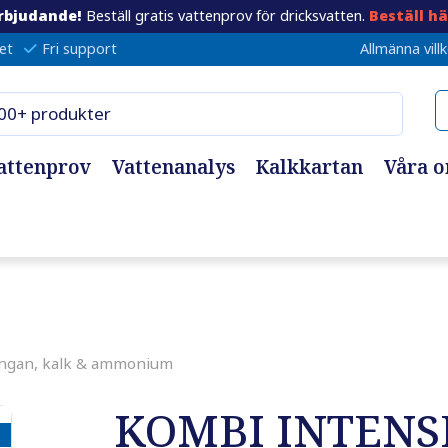
rbjudande!
Beställ gratis vattenprov för dricksvatten.
Beställ hä
et
Fri support
Allmänna vill
attenprov
Vattenanalys
Kalkkartan
Våra 
angan, kalk & ammonium
KOMBI INTENSE
E