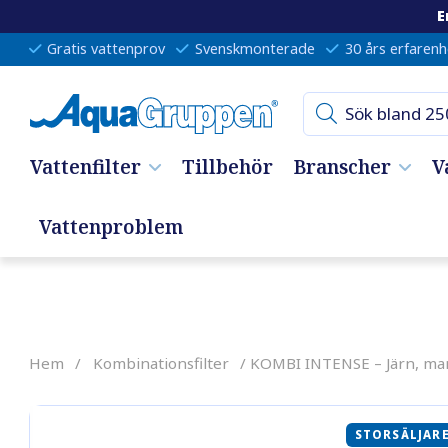
E
Gratis vattenprov
Svenskmonterade
30 års erfarenh
Vattenfilter
Tillbehör
Branscher
V
Vattenproblem
Hem
/
Kombinationsfilter
/ KOMBI INTENSE – Järn, m
STORSÄLJAR