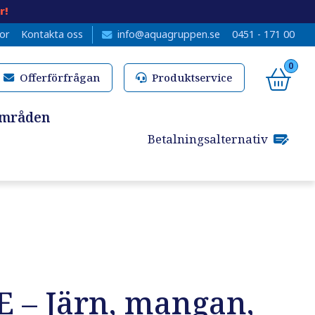
r!
kor
Kontakta oss
info@aquagruppen.se
0451 - 171 00
0
Offerförfrågan
Produktservice
områden
Betalningsalternativ
 – Järn, mangan,