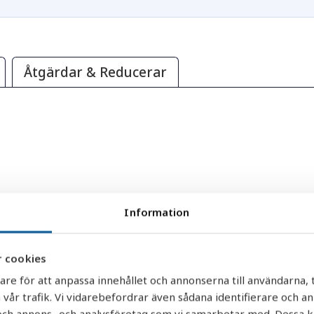
Åtgärdar & Reducerar
sammans med hydrofor utan kräver installation 
Information
 filtret.
 cookies
akta oss för mer information.
are för att anpassa innehållet och annonserna till användarna, t
 vår trafik. Vi vidarebefordrar även sådana identifierare och a
r och annons- och analysföretag som vi samarbetar med. Dessa k