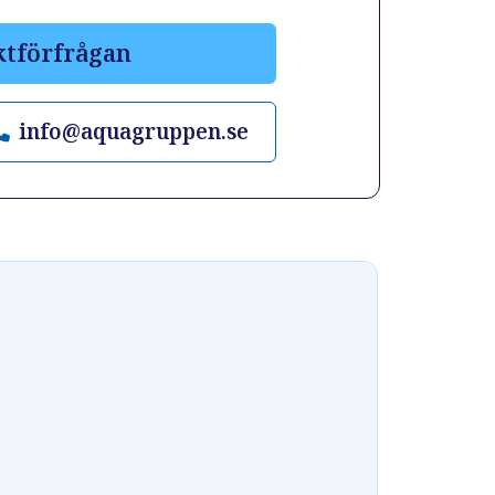
ktförfrågan
info@aquagruppen.se