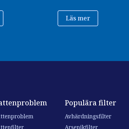
Läs mer
attenproblem
Populära filter
ttenproblem
Avhärdningsfilter
ttenfilter
Arsenikfilter