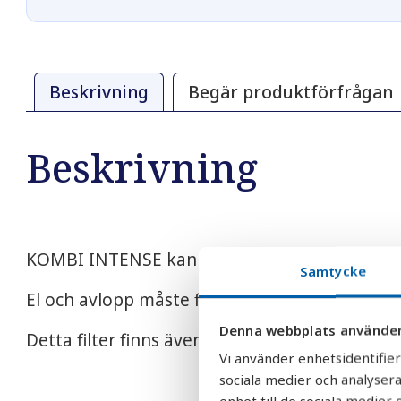
Beskrivning
Begär produktförfrågan
Beskrivning
KOMBI INTENSE kan tyvärr inte monteras till
Samtycke
El och avlopp måste finnas i nära anslutning till
Denna webbplats använder
Detta filter finns även i större modeller. Kont
Vi använder enhetsidentifier
sociala medier och analysera
enhet till de sociala medie