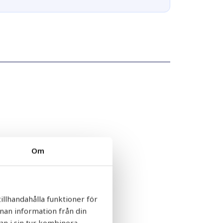
med hydropress.
Om
illhandahålla funktioner för
nnan information från din
an i sin tur kombinera