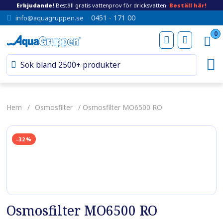
Erbjudande!
Beställ gratis vattenprov för dricksvatten.
Beställ här!
0451 - 171 00
info@aquagruppen.se
0
Hem
/
Osmosfilter
/ Osmosfilter MO6500 RO
-32%
Osmosfilter MO6500 RO