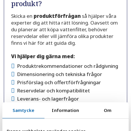
produkt?
Skicka en
produktförfrågan
så hjälper våra
experter dig att hitta rätt lösning. Oavsett om
du planerar att köpa vattenfilter, behöver
reservdelar eller vill jämföra olika produkter
finns vi här för att guida dig.
Vi hjälper dig gärna med:
Produktrekommendationer och rådgivning
Dimensionering och tekniska frågor
Prisförslag och offertförfrågningar
Reservdelar och kompatibilitet
Leverans- och lagerfrågor
Nya beställningar och projektplanering
Samtycke
Information
Om
Varför välja AquaGruppen?
Över 30 års erfarenhet inom vattenfilter
Denna webbplats använder cookies