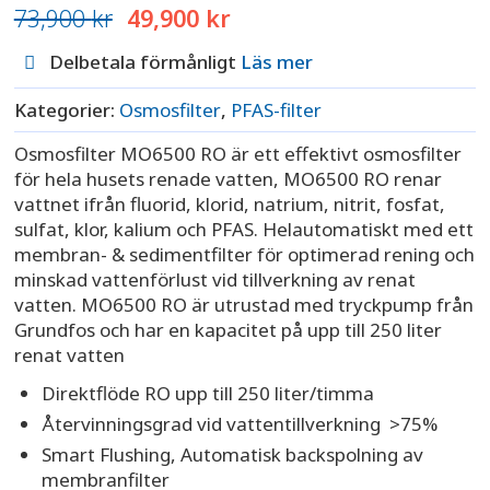
Det
Det
73,900
kr
49,900
kr
ursprungliga
nuvarande
priset
priset
Delbetala förmånligt
Läs mer
var:
är:
73,900 kr.
49,900 kr.
Kategorier:
Osmosfilter
,
PFAS-filter
Osmosfilter MO6500 RO är ett effektivt osmosfilter
för hela husets renade vatten, MO6500 RO renar
vattnet ifrån fluorid, klorid, natrium, nitrit, fosfat,
sulfat, klor, kalium och PFAS. Helautomatiskt med ett
membran- & sedimentfilter för optimerad rening och
minskad vattenförlust vid tillverkning av renat
vatten. MO6500 RO är utrustad med tryckpump från
Grundfos och har en kapacitet på upp till 250 liter
renat vatten
Direktflöde RO upp till 250 liter/timma
Återvinningsgrad vid vattentillverkning >75%
Smart Flushing, Automatisk backspolning av
membranfilter