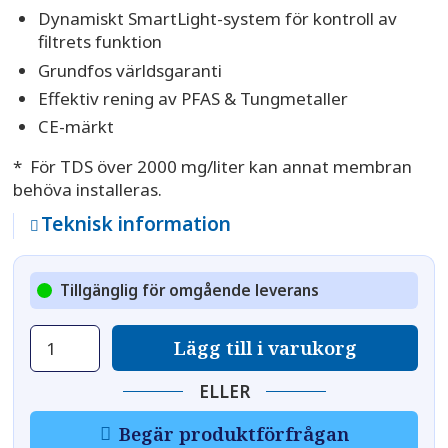
Dynamiskt SmartLight-system för kontroll av
filtrets funktion
Grundfos världsgaranti
Effektiv rening av PFAS & Tungmetaller
CE-märkt
* För TDS över 2000 mg/liter kan annat membran
behöva installeras.
Teknisk information
Tillgänglig för omgående leverans
Osmosfilter
Lägg till i varukorg
MO6500
RO
ELLER
mängd
Begär produktförfrågan