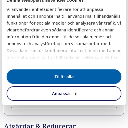
och tillbehör
Personlig rådgivning från kunniga
Vi använder enhetsidentifierare för att anpassa
specialister
innehållet och annonserna till användarna, tillhandahålla
Noggrant utvalda kvalitetsprodukter
funktioner för sociala medier och analysera vår trafik. Vi
Snabba leveranser från eget lager
vidarebefordrar även sådana identifierare och annan
information från din enhet till de sociala medier och
Trygg support före, under och efter köpet
annons- och analysföretag som vi samarbetar med.
Kompletta lösningar för både
Dessa kan i sin tur kombinera informationen med annan
privatpersoner och företag
information som du har tillhandahållit eller som de har
Vill du prata med oss direkt?
samlat in när du har använt deras tjänster.
Du når oss vardagar mellan
08.00–17.00
Tillåt alla
0451 - 171 00
Anpassa
info@aquagruppen.se
Åtgärdar & Reducerar