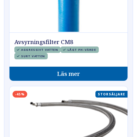
Avsyrningsfilter CM8
AGGRESSIVT VATTEN
LÅGT PH-VÄRDE
SURT VATTEN
Läs mer
-45%
STORSÄLJARE