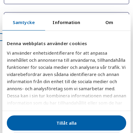
Samtycke
Information
Om
Jag godkänner att AquaGruppens
Denna webbplats använder cookies
integritetspolicy.
*
Vi använder enhetsidentifierare för att anpassa
innehållet och annonserna till användarna, tillhandahålla
funktioner för sociala medier och analysera vår trafik. Vi
vidarebefordrar även sådana identifierare och annan
information från din enhet till de sociala medier och
annons- och analysföretag som vi samarbetar med.
Dessa kan i sin tur kombinera informationen med annan
information som du har tillhandahållit eller som de har
Behöver du hjälp att välja rätt
samlat in när du har använt deras tjänster.
produkt?
Tillåt alla
Skicka en
produktförfrågan
så hjälper våra