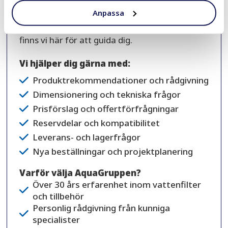
experter dig att hitta rätt lösning. Oavsett om
Anpassa
du planerar att köpa vattenfilter, behöver
reservdelar eller vill jämföra olika produkter
finns vi här för att guida dig.
Vi hjälper dig gärna med:
Produktrekommendationer och rådgivning
Dimensionering och tekniska frågor
Prisförslag och offertförfrågningar
Reservdelar och kompatibilitet
Leverans- och lagerfrågor
Nya beställningar och projektplanering
Varför välja AquaGruppen?
Över 30 års erfarenhet inom vattenfilter
och tillbehör
Personlig rådgivning från kunniga
specialister