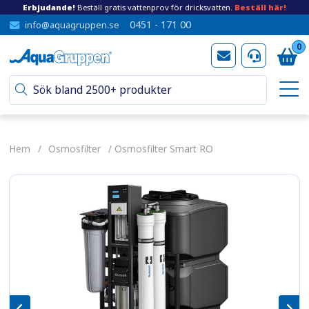
Erbjudande!
Beställ gratis vattenprov för dricksvatten.
Beställ här!
0451 - 171 00
info@aquagruppen.se
0
Hem
/
Osmosfilter
/ Osmosfilter Smart RO