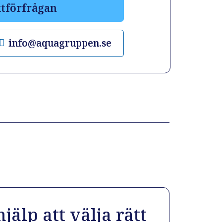
tförfrågan
info@aquagruppen.se
jälp att välja rätt