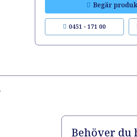
Begär produk
0451 - 171 00
?
Behöver du h