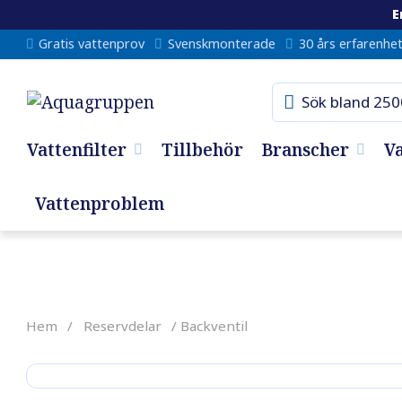
E
Gratis vattenprov
Svenskmonterade
30 års erfarenhe
Vattenfilter
Tillbehör
Branscher
V
Vattenproblem
Hem
/
Reservdelar
/ Backventil