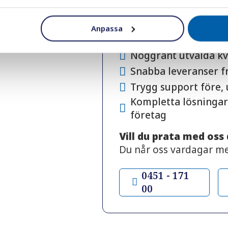
Över 30 års erfarenh
tillbehör
Anpassa
Personlig rådgivning
Noggrant utvalda kv
Snabba leveranser f
Trygg support före,
Kompletta lösningar
företag
Vill du prata med oss
Du når oss vardagar m
0451 - 171
00