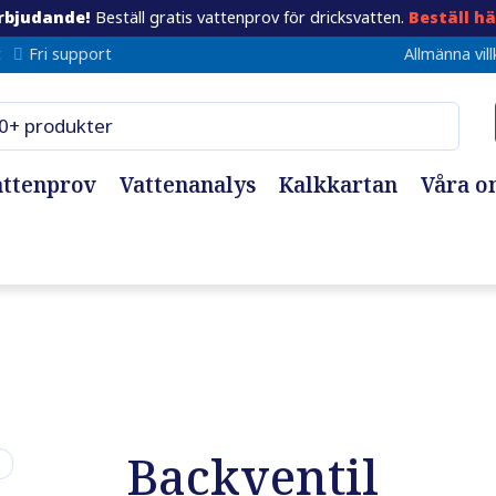
rbjudande!
Beställ gratis vattenprov för dricksvatten.
Beställ hä
t
Fri support
Allmänna vill
attenprov
Vattenanalys
Kalkkartan
Våra o
Backventil