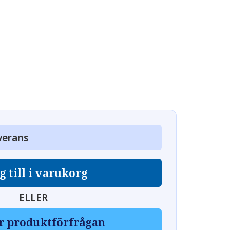
verans
g till i varukorg
ELLER
r produktförfrågan