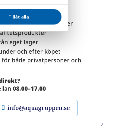
et inom vattenfilter och
Tillåt alla
 från kunniga specialister
alitetsprodukter
rån eget lager
 under och efter köpet
 för både privatpersoner och
 direkt?
ellan
08.00–17.00
info@aquagruppen.se