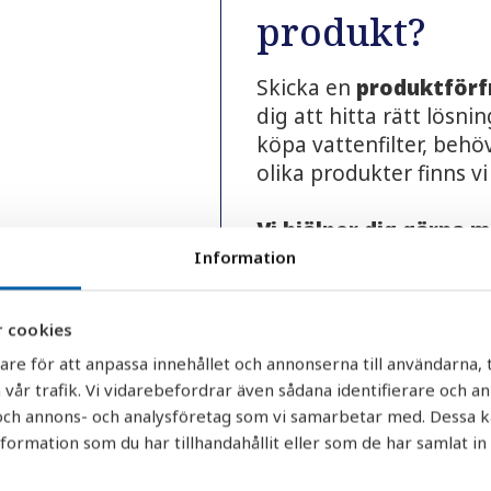
produkt?
Skicka en
produktförf
dig att hitta rätt lösn
köpa vattenfilter, behöv
olika produkter finns vi
Vi hjälper dig gärna 
Information
Produktrekommendat
Dimensionering och 
 cookies
Prisförslag och offe
are för att anpassa innehållet och annonserna till användarna, t
Reservdelar och kom
 vår trafik. Vi vidarebefordrar även sådana identifierare och a
Leverans- och lager
r och annons- och analysföretag som vi samarbetar med. Dessa k
Nya beställningar o
rmation som du har tillhandahållit eller som de har samlat in
Varför välja AquaGru