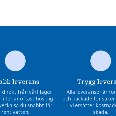
abb leverans
Trygg lever
r direkt från vårt lager
Alla leveranser är f
 filter är oftast hos dig
och packade för säker
vecka så du snabbt får
– vi ersätter kostnads
rent vatten.
skada.