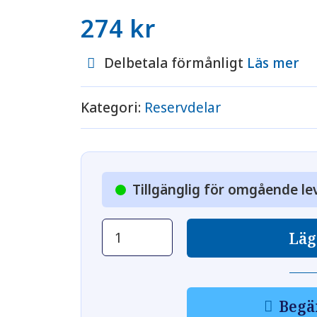
274
kr
Delbetala förmånligt
Läs mer
Kategori:
Reservdelar
Tillgänglig för omgående le
Backventil
Läg
mängd
Begä