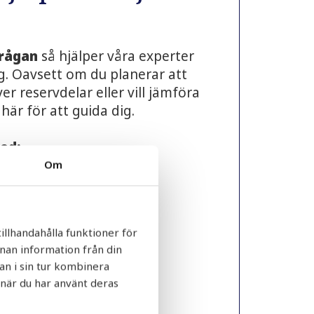
rågan
så hjälper våra experter
ing. Oavsett om du planerar att
er reservdelar eller vill jämföra
 här för att guida dig.
med:
Om
ioner och rådgivning
tekniska frågor
rtförfrågningar
illhandahålla funktioner för
patibilitet
nnan information från din
frågor
an i sin tur kombinera
ch projektplanering
 när du har använt deras
ppen?