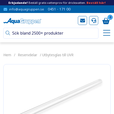
Erbjudande!
Beställ gratis vattenprov för dricksvatten.
Beställ här!
0451 - 171 00
info@aquagruppen.se
0
Hem
/
Reservdelar
/ Utbytesglas till UVR