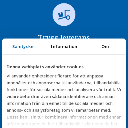
Trygg leverans
Samtycke
Information
Om
Alla leveranser är försäkrade och packade för säker
transport – vi ersätter kostnadsfritt vid skada.
Denna webbplats använder cookies
Läs mer
Vi använder enhetsidentifierare för att anpassa
innehållet och annonserna till användarna, tillhandahålla
funktioner för sociala medier och analysera vår trafik. Vi
vidarebefordrar även sådana identifierare och annan
information från din enhet till de sociala medier och
annons- och analysföretag som vi samarbetar med.
Dessa kan i sin tur kombinera informationen med annan
Betala efter leverans
information som du har tillhandahållit eller som de har