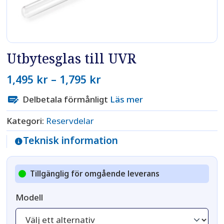
Utbytesglas till UVR
Prisintervall:
1,495
kr
–
1,795
kr
1,495 kr
till
Delbetala förmånligt
Läs mer
1,795 kr
Kategori:
Reservdelar
Teknisk information
Tillgänglig för omgående leverans
Modell