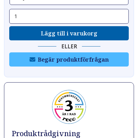
Utbytesglas
till
UVR
Lägg till i varukorg
mängd
ELLER
Begär produktförfrågan
Produktrådgivning