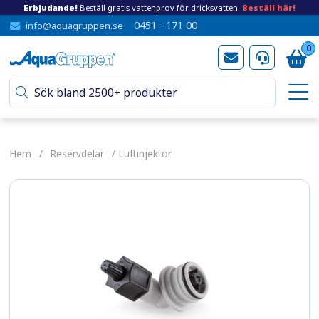
Erbjudande!
Beställ gratis vattenprov för dricksvatten.
Beställ här!
0451 - 171 00
info@aquagruppen.se
0
Hem
/
Reservdelar
/ Luftinjektor