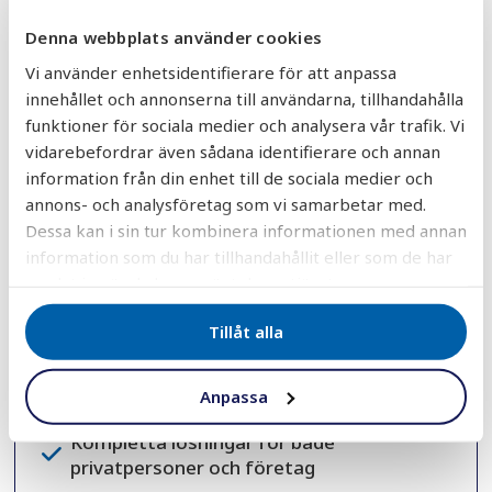
Produktrekommendationer och rådgivning
Denna webbplats använder cookies
Dimensionering och tekniska frågor
Vi använder enhetsidentifierare för att anpassa
Prisförslag och offertförfrågningar
innehållet och annonserna till användarna, tillhandahålla
Reservdelar och kompatibilitet
funktioner för sociala medier och analysera vår trafik. Vi
Leverans- och lagerfrågor
vidarebefordrar även sådana identifierare och annan
Nya beställningar och projektplanering
information från din enhet till de sociala medier och
annons- och analysföretag som vi samarbetar med.
Varför välja AquaGruppen?
Dessa kan i sin tur kombinera informationen med annan
Över 30 års erfarenhet inom vattenfilter
information som du har tillhandahållit eller som de har
och tillbehör
samlat in när du har använt deras tjänster.
Personlig rådgivning från kunniga
specialister
Tillåt alla
Noggrant utvalda kvalitetsprodukter
Snabba leveranser från eget lager
Anpassa
Trygg support före, under och efter köpet
Kompletta lösningar för både
privatpersoner och företag