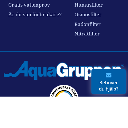
Gratis vattenprov
Humusfilter
Är du storförbrukare?
Osmosfilter
Radonfilter
Nitratfilter
Behöver
du hjälp?
Vi har i över 30 år hjälpt svenska hushåll, företag och
fastigheter till friskt, rent vatten. Alltid med fokus på