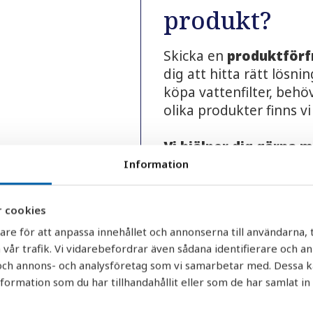
produkt?
Skicka en
produktförf
dig att hitta rätt lösn
köpa vattenfilter, behöv
olika produkter finns vi
Vi hjälper dig gärna 
Information
Produktrekommendat
Dimensionering och 
 cookies
Prisförslag och offe
are för att anpassa innehållet och annonserna till användarna, t
Reservdelar och kom
 vår trafik. Vi vidarebefordrar även sådana identifierare och a
Leverans- och lager
r och annons- och analysföretag som vi samarbetar med. Dessa k
Nya beställningar o
rmation som du har tillhandahållit eller som de har samlat in
Varför välja AquaGru