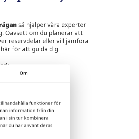
rågan
så hjälper våra experter
ing. Oavsett om du planerar att
er reservdelar eller vill jämföra
 här för att guida dig.
med:
Om
ioner och rådgivning
tekniska frågor
rtförfrågningar
illhandahålla funktioner för
patibilitet
nnan information från din
frågor
an i sin tur kombinera
ch projektplanering
 när du har använt deras
ppen?