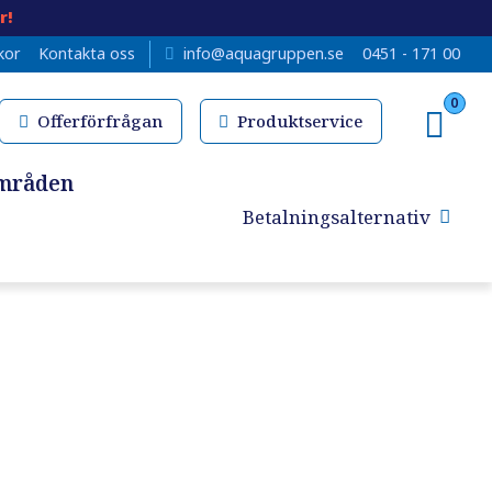
r!
kor
Kontakta oss
info@aquagruppen.se
0451 - 171 00
0
Offerförfrågan
Produktservice
mråden
Betalningsalternativ