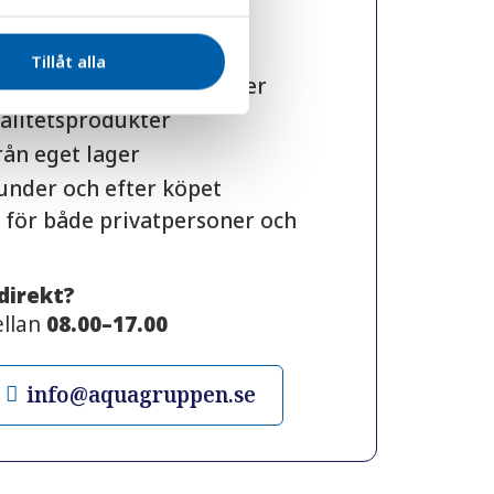
et inom vattenfilter och
Tillåt alla
 från kunniga specialister
alitetsprodukter
rån eget lager
 under och efter köpet
 för både privatpersoner och
 direkt?
ellan
08.00–17.00
info@aquagruppen.se