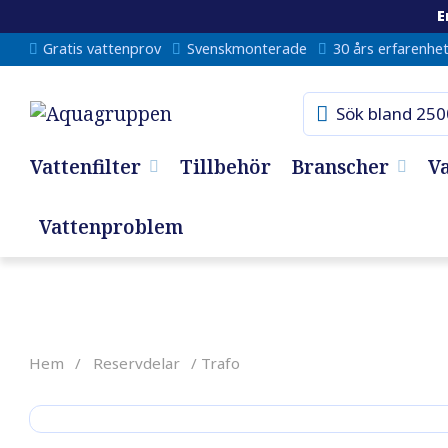
E
Gratis vattenprov
Svenskmonterade
30 års erfarenhe
Vattenfilter
Tillbehör
Branscher
V
Vattenproblem
Hem
/
Reservdelar
/ Trafo