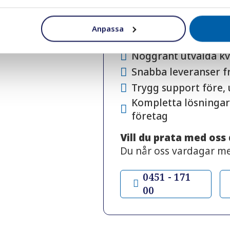
Över 30 års erfarenh
tillbehör
Anpassa
Personlig rådgivning
Noggrant utvalda kv
Snabba leveranser f
Trygg support före,
Kompletta lösningar
företag
Vill du prata med oss
Du når oss vardagar m
0451 - 171
00