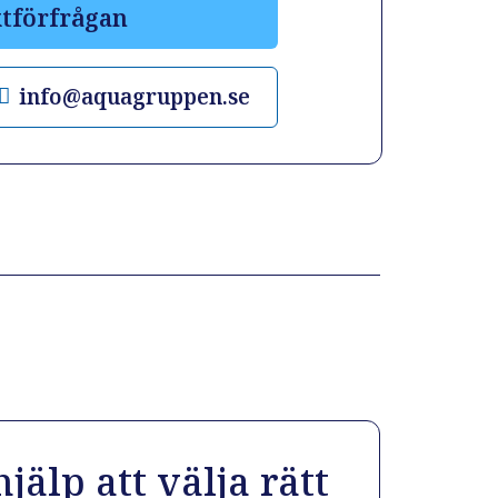
tförfrågan
info@aquagruppen.se
jälp att välja rätt