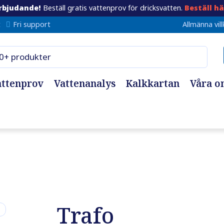
rbjudande!
Beställ gratis vattenprov för dricksvatten.
Beställ hä
t
Fri support
Allmänna vill
attenprov
Vattenanalys
Kalkkartan
Våra o
Trafo