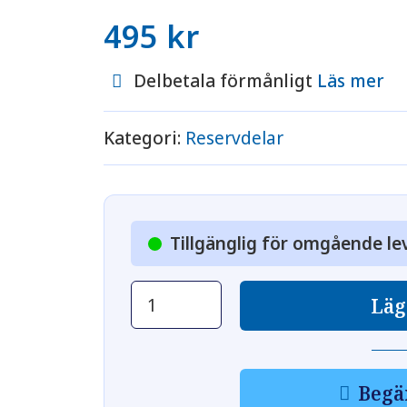
495
kr
Delbetala förmånligt
Läs mer
Kategori:
Reservdelar
Tillgänglig för omgående le
Trafo
Läg
mängd
Begä