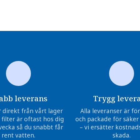
abb leverans
Trygg lever
r direkt från vårt lager
Alla leveranser är f
 filter är oftast hos dig
och packade för säker
vecka så du snabbt får
– vi ersätter kostnads
rent vatten.
skada.