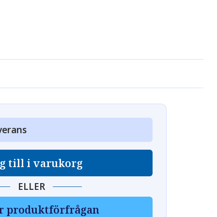
verans
g till i varukorg
ELLER
r produktförfrågan