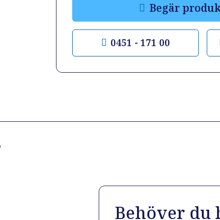
Begär produk
0451 - 171 00
?
Behöver du h