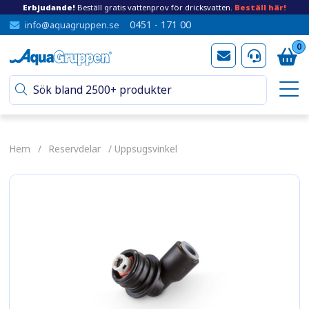
Erbjudande!
Beställ gratis vattenprov för dricksvatten.
Beställ här!
0451 - 171 00
info@aquagruppen.se
0
Hem
/
Reservdelar
/ Uppsugsvinkel