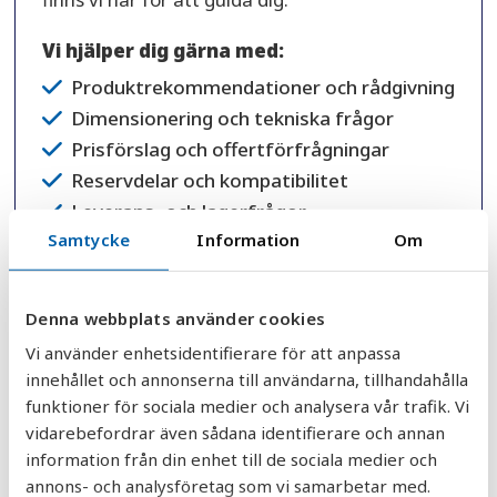
Vi hjälper dig gärna med:
Produktrekommendationer och rådgivning
Dimensionering och tekniska frågor
Prisförslag och offertförfrågningar
Reservdelar och kompatibilitet
Leverans- och lagerfrågor
Samtycke
Information
Om
Nya beställningar och projektplanering
Varför välja AquaGruppen?
Över 30 års erfarenhet inom vattenfilter
Denna webbplats använder cookies
och tillbehör
Vi använder enhetsidentifierare för att anpassa
Personlig rådgivning från kunniga
innehållet och annonserna till användarna, tillhandahålla
specialister
funktioner för sociala medier och analysera vår trafik. Vi
Noggrant utvalda kvalitetsprodukter
vidarebefordrar även sådana identifierare och annan
Snabba leveranser från eget lager
information från din enhet till de sociala medier och
Trygg support före, under och efter köpet
annons- och analysföretag som vi samarbetar med.