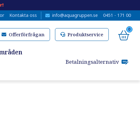
r!
kor
Kontakta oss
info@aquagruppen.se
0451 - 171 00
0
Offerförfrågan
Produktservice
områden
Betalningsalternativ