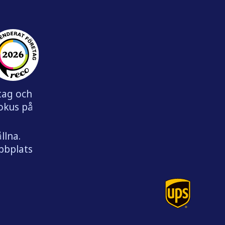
etag och
fokus på
llna.
ebbplats