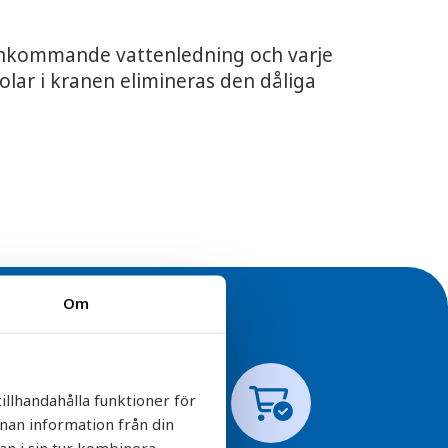
å inkommande vattenledning och varje
olar i kranen elimineras den dåliga
Om
illhandahålla funktioner för
nnan information från din
an i sin tur kombinera