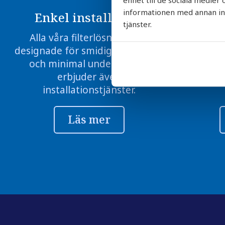
informationen med annan info
Enkel installation
Sn
tjänster.
Alla våra filterlösningar är
Vi skicka
designade för smidig montering
– ditt nya
och minimal underhåll – vi
inom en 
erbjuder även
installationstjänster.
Läs mer