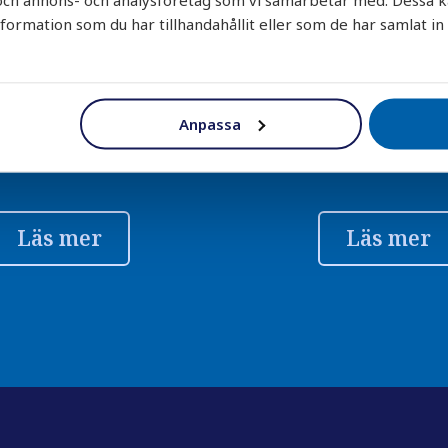
rmation som du har tillhandahållit eller som de har samlat in
abb leverans
Trygg lever
r direkt från vårt lager
Alla leveranser är f
 filter är oftast hos dig
och packade för säker
Anpassa
vecka så du snabbt får
– vi ersätter kostnads
rent vatten.
skada.
Läs mer
Läs mer