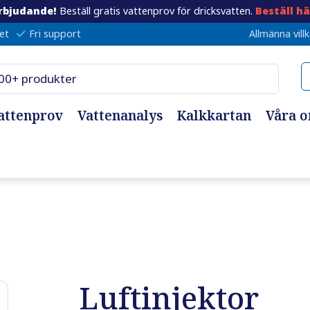
rbjudande!
Beställ gratis vattenprov för dricksvatten.
Beställ hä
et
Fri support
Allmänna vill
attenprov
Vattenanalys
Kalkkartan
Våra 
Luftinjektor