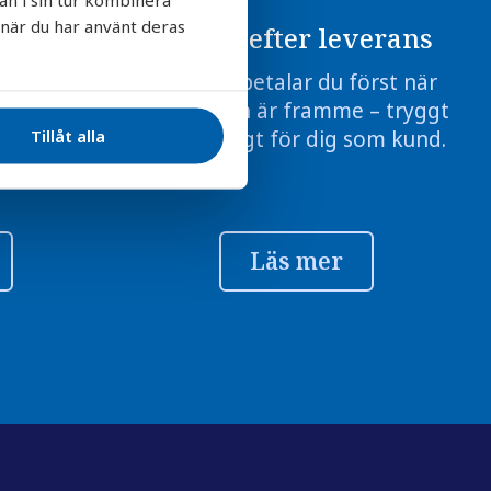
 när du har använt deras
ans
Betala efter leverans
örsäkrade
Hos oss betalar du först när
 transport
produkten är framme – tryggt
Tillåt alla
fritt vid
och smidigt för dig som kund.
Läs mer