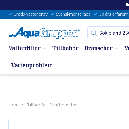
E
Gratis vattenprov
Svenskmonterade
30 års erfarenh
Vattenfilter
Tillbehör
Branscher
V
Vattenproblem
Hem
/
Tillbehör
/ Luftinjektor