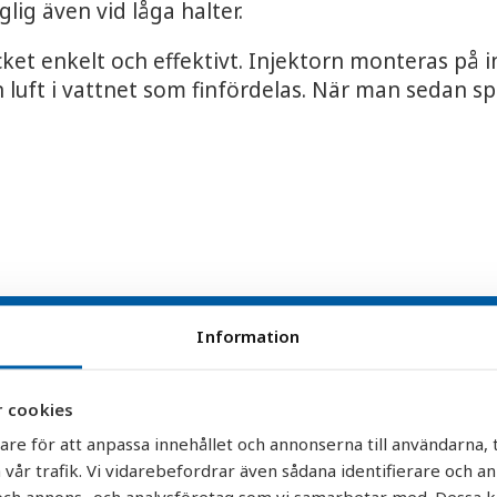
ig även vid låga halter.
cket enkelt och effektivt. Injektorn monteras p
luft i vattnet som finfördelas. När man sedan sp
Information
 cookies
are för att anpassa innehållet och annonserna till användarna, t
 vår trafik. Vi vidarebefordrar även sådana identifierare och a
r och annons- och analysföretag som vi samarbetar med. Dessa k