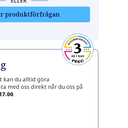
ELLER
r produktförfrågan
ng
 kan du alltid göra
prata med oss direkt når du oss på
 17.00
.