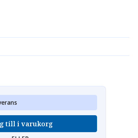
verans
g till i varukorg