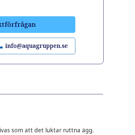
ktförfrågan
info@aquagruppen.se
ivas som att det luktar ruttna ägg.