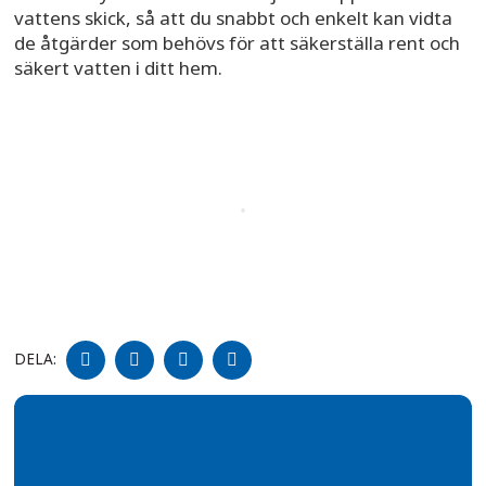
vattens skick, så att du snabbt och enkelt kan vidta
de åtgärder som behövs för att säkerställa rent och
säkert vatten i ditt hem.
DELA
DELA
DELA
DELA
DELA:
PÅ
PÅ
PÅ
PÅ
FACEBOOK
TWITTER
LINKEDIN
PINTEREST