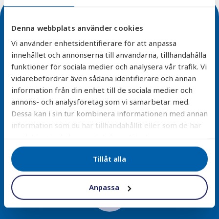
Denna webbplats använder cookies
Vi använder enhetsidentifierare för att anpassa
innehållet och annonserna till användarna, tillhandahålla
funktioner för sociala medier och analysera vår trafik. Vi
Enkel installation
vidarebefordrar även sådana identifierare och annan
Alla våra filterlösningar är designade för smidig
information från din enhet till de sociala medier och
montering och minimal underhåll – vi erbjuder även
annons- och analysföretag som vi samarbetar med.
installationstjänster.
Dessa kan i sin tur kombinera informationen med annan
information som du har tillhandahållit eller som de har
Läs mer
samlat in när du har använt deras tjänster.
Tillåt alla
Anpassa