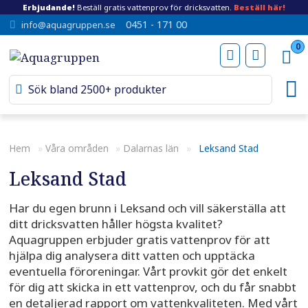
Erbjudande!
Beställ gratis vattenprov för dricksvatten.
Beställ här!
0451 - 171 00
info@aquagruppen.se
0
Hem
»
Våra områden
»
Dalarnas län
»
Leksand Stad
Leksand Stad
Har du egen brunn i Leksand och vill säkerställa att
ditt dricksvatten håller högsta kvalitet?
Aquagruppen erbjuder gratis vattenprov för att
hjälpa dig analysera ditt vatten och upptäcka
eventuella föroreningar. Vårt provkit gör det enkelt
för dig att skicka in ett vattenprov, och du får snabbt
en detaljerad rapport om vattenkvaliteten. Med vårt