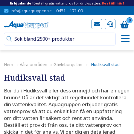
Erbjudande!
Beställ gratis vattenprov för dricksvatten.
Beställ här!
0451 - 171 00
info@aquagruppen.se
0
Hem
»
Våra områden
»
Gävleborgs län
»
Hudiksvall stad
Hudiksvall stad
Bor du i Hudiksvall eller dess omnejd och har en egen
brunn? Då är det viktigt att regelbundet kontrollera
din vattenkvalitet. Aquagruppen erbjuder gratis
vattenprov så att du enkelt kan få en uppfattning
om ditt vatten är säkert och rent att använda.
Beställ ett provkit från oss, ta ditt vattenprov och
skicka in det för analys. Vi ger dig en detaljerad