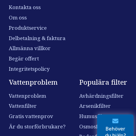
Kontakta oss
Om oss
Produktservice
Delbetalning & faktura
Allmänna villkor
Begär offert
Integritetspolicy
Vattenproblem
Populära filter
Vattenproblem
Avhärdningsfilter
Vattenfilter
Arsenikfilter
Gratis vattenprov
Humusfilter
Är du storförbrukare?
Osmosfilter
Behöver
du hjälp?