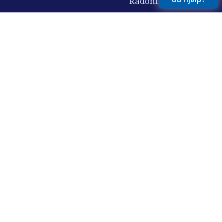
Radonfilter
Nitratfilter
Vi har i över 30 år hjälpt svenska hushåll, företag och
fastigheter till friskt, rent vatten. Alltid med fokus på
kvalitet, service och långsiktighet.
© 2026 AquaGruppen. Alla rättigheter förbehållna.
Bilder, texter och övrigt innehåll på denna webbplats