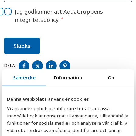
Jag godkänner att AquaGruppens
integritetspolicy.
*
DELA
DELA
DELA
DELA
DELA:
PÅ
PÅ
PÅ
PÅ
FACEBOOK
TWITTER
LINKEDIN
PINTEREST
Samtycke
Information
Om
Denna webbplats använder cookies
Vi använder enhetsidentifierare för att anpassa
innehållet och annonserna till användarna, tillhandahålla
funktioner för sociala medier och analysera vår trafik. Vi
30 000+ vattenfilter sålda
vidarebefordrar även sådana identifierare och annan