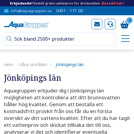
Erbjudande!
Beställ gratis vattenprov för dricksvatten.
Beställ här!
0451 - 171 00
info@aquagruppen.se
0
Hem
»
Våra områden
»
Jönköpings län
Jönköpings län
Aquagruppen erbjuder dig i Jönköpings län
möjligheten att kontrollera att ditt brunnsvatten
håller hög kvalitet. Genom att beställa ett
kostnadsfritt provkit från oss får du en första
översikt av ditt vattens kvalitet. Efter att du har tagit
ett vattenprov och skickat tillbaka det till oss,
analyserar vi det och identifierar eventuella