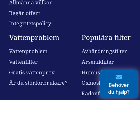
Allmänna villkor
Begär offert
Integritetspolicy
Vattenproblem
Populära filter
Vattenproblem
Avhärdningsfilter
Vattenfilter
Arsenikfilter
Gratis vattenprov
Humusfilter
Är du storförbrukare?
Osmosfilter
Behöver
du hjälp?
Radonfilter
Nitratfilter