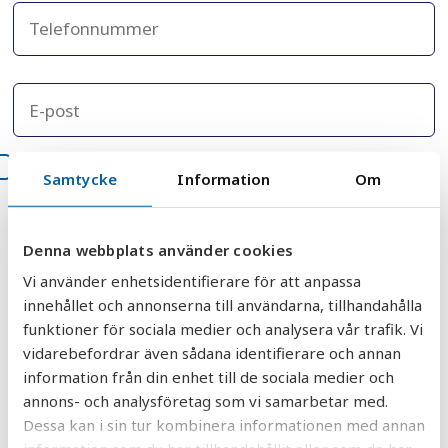
Jag godkänner att AquaGruppens
Samtycke
Information
Om
integritetspolicy.
*
Denna webbplats använder cookies
Vi använder enhetsidentifierare för att anpassa
innehållet och annonserna till användarna, tillhandahålla
funktioner för sociala medier och analysera vår trafik. Vi
DELA
DELA
DELA
DELA
DELA:
vidarebefordrar även sådana identifierare och annan
PÅ
PÅ
PÅ
PÅ
FACEBOOK
TWITTER
LINKEDIN
PINTEREST
information från din enhet till de sociala medier och
annons- och analysföretag som vi samarbetar med.
Dessa kan i sin tur kombinera informationen med annan