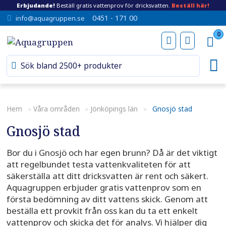
Erbjudande!
Beställ gratis vattenprov för dricksvatten.
Beställ här!
0451 - 171 00
info@aquagruppen.se
0
Hem
»
Våra områden
»
Jönköpings län
»
Gnosjö stad
Gnosjö stad
Bor du i Gnosjö och har egen brunn? Då är det viktigt
att regelbundet testa vattenkvaliteten för att
säkerställa att ditt dricksvatten är rent och säkert.
Aquagruppen erbjuder gratis vattenprov som en
första bedömning av ditt vattens skick. Genom att
beställa ett provkit från oss kan du ta ett enkelt
vattenprov och skicka det för analys. Vi hjälper dig