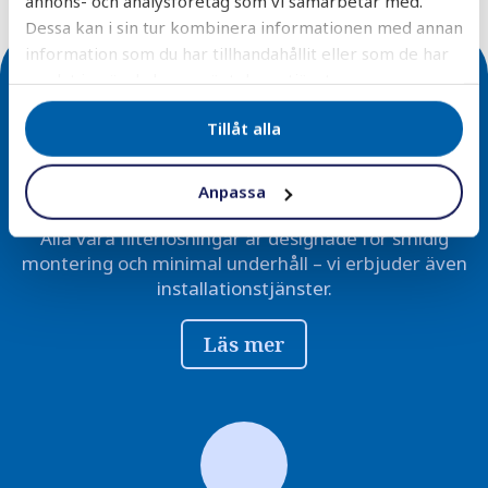
annons- och analysföretag som vi samarbetar med.
Dessa kan i sin tur kombinera informationen med annan
information som du har tillhandahållit eller som de har
samlat in när du har använt deras tjänster.
Tillåt alla
Enkel installation
Anpassa
Alla våra filterlösningar är designade för smidig
montering och minimal underhåll – vi erbjuder även
installationstjänster.
Läs mer