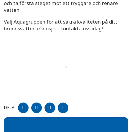
och ta första steget mot ett tryggare och renare
vatten.
Välj Aquagruppen för att säkra kvaliteten på ditt
brunnsvatten i Gnosjö – kontakta oss idag!
DELA
DELA
DELA
DELA
DELA:
PÅ
PÅ
PÅ
PÅ
FACEBOOK
TWITTER
LINKEDIN
PINTEREST