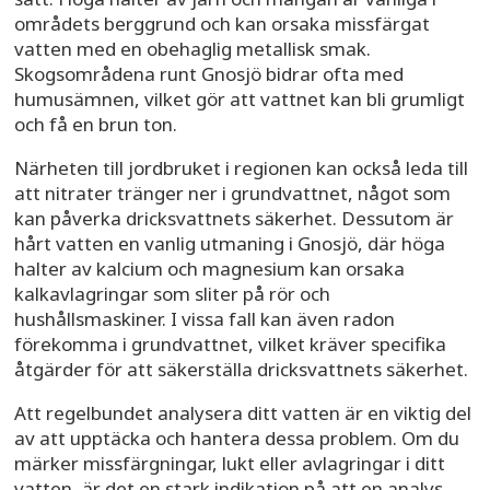
områdets berggrund och kan orsaka missfärgat
vatten med en obehaglig metallisk smak.
Skogsområdena runt Gnosjö bidrar ofta med
humusämnen, vilket gör att vattnet kan bli grumligt
och få en brun ton.
Närheten till jordbruket i regionen kan också leda till
att nitrater tränger ner i grundvattnet, något som
kan påverka dricksvattnets säkerhet. Dessutom är
hårt vatten en vanlig utmaning i Gnosjö, där höga
halter av kalcium och magnesium kan orsaka
kalkavlagringar som sliter på rör och
hushållsmaskiner. I vissa fall kan även radon
förekomma i grundvattnet, vilket kräver specifika
åtgärder för att säkerställa dricksvattnets säkerhet.
Att regelbundet analysera ditt vatten är en viktig del
av att upptäcka och hantera dessa problem. Om du
märker missfärgningar, lukt eller avlagringar i ditt
vatten, är det en stark indikation på att en analys