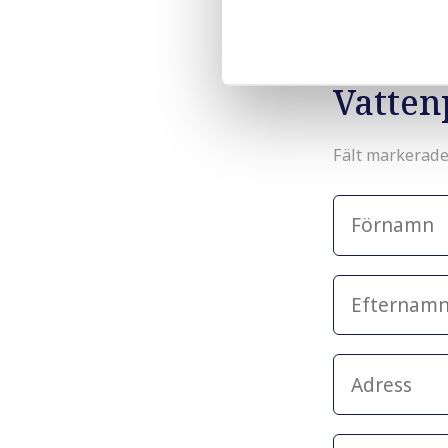
enkelt steg
vatten i Öd
Vatten
Fält markerad