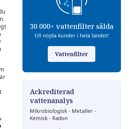
du
n.
30 000+ vattenfilter sålda
igt
n
till nöjda kunder i hela landet!
r
n
Vattenfilter
om
 är
Ackrediterad
t
vattenanalys
Mikrobiologisk - Metaller -
g
Kemisk - Radon