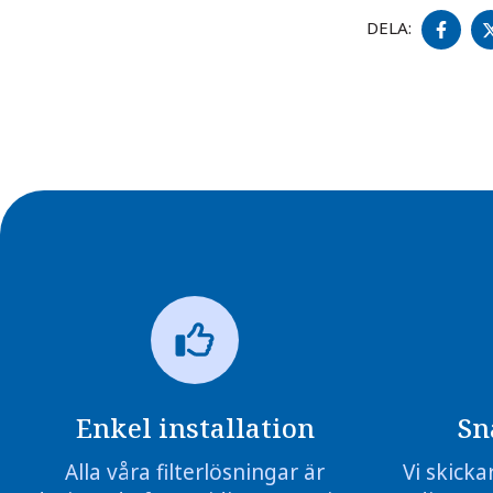
DEL
DELA:
PÅ
FA
Enkel installation
Sn
Alla våra filterlösningar är
Vi skicka