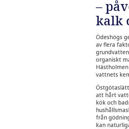
– påv
kalk 
Ödeshögs ge
av flera fakt
grundvattenn
organiskt ma
Hästholmen f
vattnets kem
Östgötaslätt
att hårt vatt
kök och bad
hushållsmask
från gödning
kan naturli