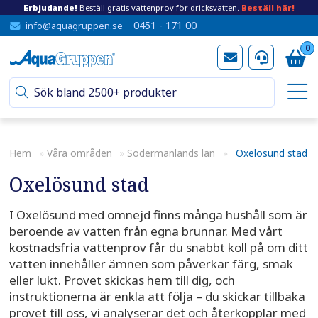
Erbjudande!
Beställ gratis vattenprov för dricksvatten.
Beställ här!
0451 - 171 00
info@aquagruppen.se
0
Hem
»
Våra områden
»
Södermanlands län
»
Oxelösund stad
Oxelösund stad
I Oxelösund med omnejd finns många hushåll som är
beroende av vatten från egna brunnar. Med vårt
kostnadsfria vattenprov får du snabbt koll på om ditt
vatten innehåller ämnen som påverkar färg, smak
eller lukt. Provet skickas hem till dig, och
instruktionerna är enkla att följa – du skickar tillbaka
provet till oss, vi analyserar det och återkopplar med