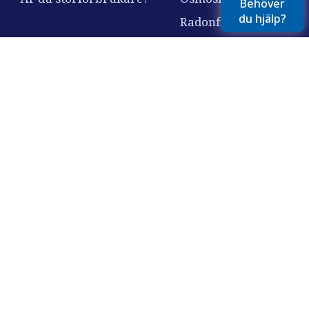
Behöver
du hjälp?
Radonfilter
Nitratfilter
Vi har i över 30 år hjälpt svenska hushåll, företag och
fastigheter till friskt, rent vatten. Alltid med fokus på
kvalitet, service och långsiktighet.
© 2026 AquaGruppen. Alla rättigheter förbehållna.