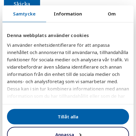
Samtycke
Information
Om
DELA
DELA
DELA
DELA
DELA:
PÅ
PÅ
PÅ
PÅ
FACEBOOK
TWITTER
LINKEDIN
PINTEREST
Denna webbplats använder cookies
Vi använder enhetsidentifierare för att anpassa
innehållet och annonserna till användarna, tillhandahålla
funktioner för sociala medier och analysera vår trafik. Vi
vidarebefordrar även sådana identifierare och annan
information från din enhet till de sociala medier och
annons- och analysföretag som vi samarbetar med.
30 000+ vattenfilter sålda
Dessa kan i sin tur kombinera informationen med annan
information som du har tillhandahållit eller som de har
till nöjda kunder i hela landet!
samlat in när du har använt deras tjänster.
Vattenfilter
Tillåt alla
Anpassa