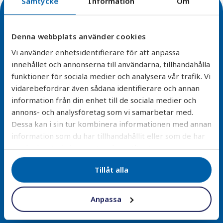
Samtycke
Information
Om
Denna webbplats använder cookies
Vi använder enhetsidentifierare för att anpassa
Enkel installation
innehållet och annonserna till användarna, tillhandahålla
funktioner för sociala medier och analysera vår trafik. Vi
Alla våra filterlösningar är designade för smidig
vidarebefordrar även sådana identifierare och annan
montering och minimal underhåll – vi erbjuder även
information från din enhet till de sociala medier och
installationstjänster.
annons- och analysföretag som vi samarbetar med.
Dessa kan i sin tur kombinera informationen med annan
Läs mer
information som du har tillhandahållit eller som de har
samlat in när du har använt deras tjänster.
Tillåt alla
Anpassa