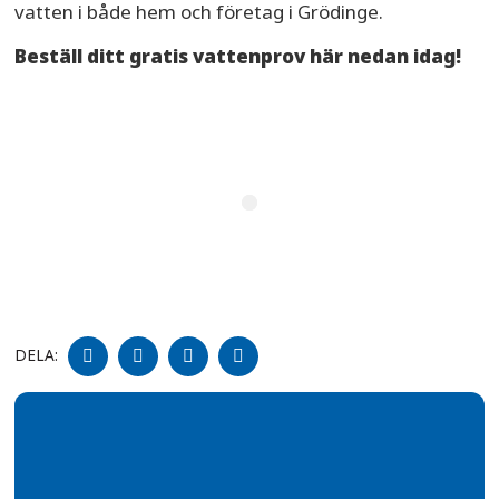
vatten i både hem och företag i Grödinge.
Beställ ditt gratis vattenprov här nedan idag!
DELA
DELA
DELA
DELA
DELA:
PÅ
PÅ
PÅ
PÅ
FACEBOOK
TWITTER
LINKEDIN
PINTEREST