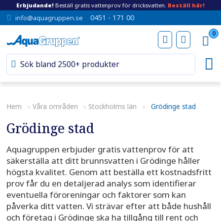
Erbjudande!
Beställ gratis vattenprov för dricksvatten.
Beställ här!
0451 - 171 00
info@aquagruppen.se
0
Hem
»
Våra områden
»
Stockholms län
»
Grödinge stad
Grödinge stad
Aquagruppen erbjuder gratis vattenprov för att
säkerställa att ditt brunnsvatten i Grödinge håller
högsta kvalitet. Genom att beställa ett kostnadsfritt
prov får du en detaljerad analys som identifierar
eventuella föroreningar och faktorer som kan
påverka ditt vatten. Vi strävar efter att både hushåll
och företag i Grödinge ska ha tillgång till rent och