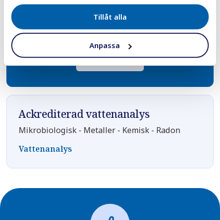
30 000+ vattenfilter sålda
Tillåt alla
till nöjda kunder i hela landet!
Anpassa
Vattenfilter
Ackrediterad vattenanalys
Mikrobiologisk - Metaller - Kemisk - Radon
Vattenanalys