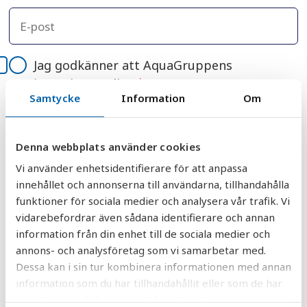
Jag godkänner att AquaGruppens
integritetspolicy.
*
Samtycke
Information
Om
Denna webbplats använder cookies
Vi använder enhetsidentifierare för att anpassa
DELA
DELA
DELA
DELA
innehållet och annonserna till användarna, tillhandahålla
DELA:
PÅ
PÅ
PÅ
PÅ
funktioner för sociala medier och analysera vår trafik. Vi
FACEBOOK
TWITTER
LINKEDIN
PINTEREST
vidarebefordrar även sådana identifierare och annan
information från din enhet till de sociala medier och
annons- och analysföretag som vi samarbetar med.
Dessa kan i sin tur kombinera informationen med annan
information som du har tillhandahållit eller som de har
samlat in när du har använt deras tjänster.