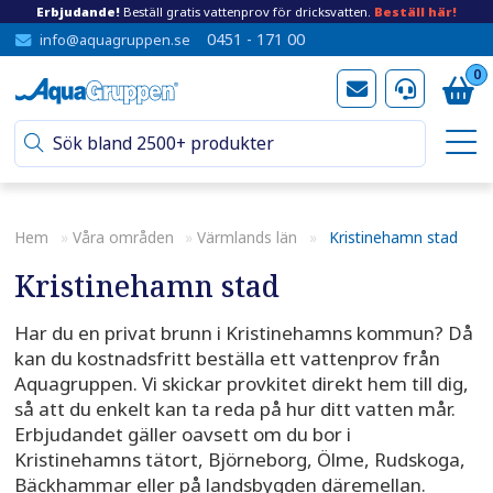
Erbjudande!
Beställ gratis vattenprov för dricksvatten.
Beställ här!
0451 - 171 00
info@aquagruppen.se
0
Hem
»
Våra områden
»
Värmlands län
»
Kristinehamn stad
Kristinehamn stad
Har du en privat brunn i Kristinehamns kommun? Då
kan du kostnadsfritt beställa ett vattenprov från
Aquagruppen. Vi skickar provkitet direkt hem till dig,
så att du enkelt kan ta reda på hur ditt vatten mår.
Erbjudandet gäller oavsett om du bor i
Kristinehamns tätort, Björneborg, Ölme, Rudskoga,
Bäckhammar eller på landsbygden däremellan.