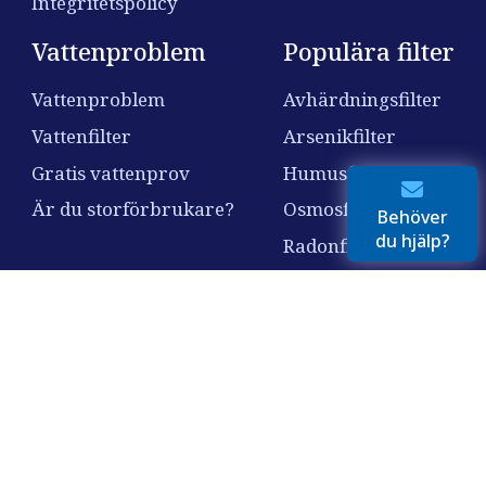
Integritetspolicy
Vattenproblem
Populära filter
Vattenproblem
Avhärdningsfilter
Vattenfilter
Arsenikfilter
Gratis vattenprov
Humusfilter
Är du storförbrukare?
Osmosfilter
Behöver
du hjälp?
Radonfilter
Nitratfilter