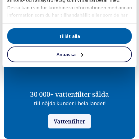
Dessa kan i sin tur kombinera informationen med annan
information som du har tillhandahållit eller som de har
samlat in när du har använt deras tjänster.
DELA
DELA
DELA
DELA
DELA:
PÅ
PÅ
PÅ
PÅ
Tillåt alla
FACEBOOK
TWITTER
LINKEDIN
PINTEREST
Anpassa
30 000+ vattenfilter sålda
till nöjda kunder i hela landet!
Vattenfilter