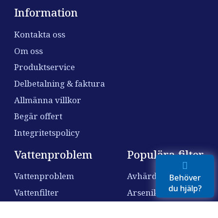
Information
Kontakta oss
Om oss
Produktservice
Delbetalning & faktura
Allmänna villkor
Begär offert
Integritetspolicy
Vattenproblem
Populära filter
Vattenproblem
Avhärdningsfilter
Behöver
du hjälp?
Vattenfilter
Arsenikfilter
Gratis vattenprov
Humusfilter