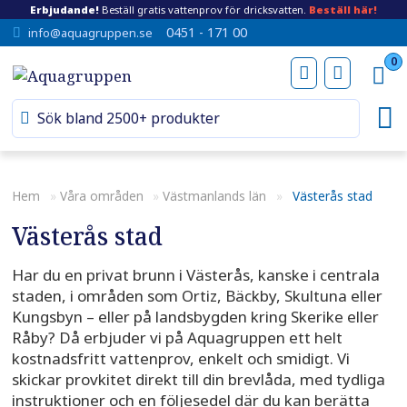
Erbjudande!
Beställ gratis vattenprov för dricksvatten.
Beställ här!
0451 - 171 00
info@aquagruppen.se
0
Hem
»
Våra områden
»
Västmanlands län
»
Västerås stad
Västerås stad
Har du en privat brunn i Västerås, kanske i centrala
staden, i områden som Ortiz, Bäckby, Skultuna eller
Kungsbyn – eller på landsbygden kring Skerike eller
Råby? Då erbjuder vi på Aquagruppen ett helt
kostnadsfritt vattenprov, enkelt och smidigt. Vi
skickar provkitet direkt till din brevlåda, med tydliga
instruktioner och en följesedel där du kan berätta