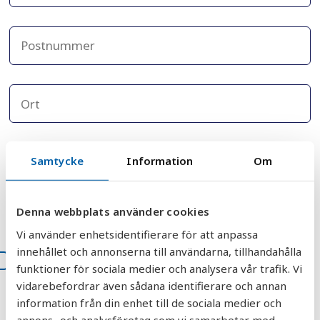
Samtycke
Information
Om
Denna webbplats använder cookies
Vi använder enhetsidentifierare för att anpassa
innehållet och annonserna till användarna, tillhandahålla
Jag godkänner att AquaGruppens
funktioner för sociala medier och analysera vår trafik. Vi
integritetspolicy.
*
vidarebefordrar även sådana identifierare och annan
information från din enhet till de sociala medier och
annons- och analysföretag som vi samarbetar med.