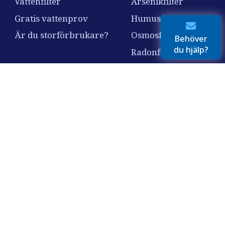
Vattenfilter
Arsenikfilter
Gratis vattenprov
Humusfilter
Är du storförbrukare?
Osmosfilter
Behöver
du hjälp?
Radonfilter
Nitratfilter
Vi har i över 30 år hjälpt svenska hushåll, företag och