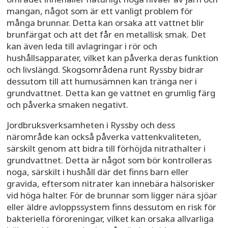
mangan, något som är ett vanligt problem för
många brunnar. Detta kan orsaka att vattnet blir
brunfärgat och att det får en metallisk smak. Det
kan även leda till avlagringar i rör och
hushållsapparater, vilket kan påverka deras funktion
och livslängd. Skogsområdena runt Ryssby bidrar
dessutom till att humusämnen kan tränga ner i
grundvattnet. Detta kan ge vattnet en grumlig färg
och påverka smaken negativt.
Jordbruksverksamheten i Ryssby och dess
närområde kan också påverka vattenkvaliteten,
särskilt genom att bidra till förhöjda nitrathalter i
grundvattnet. Detta är något som bör kontrolleras
noga, särskilt i hushåll där det finns barn eller
gravida, eftersom nitrater kan innebära hälsorisker
vid höga halter. För de brunnar som ligger nära sjöar
eller äldre avloppssystem finns dessutom en risk för
bakteriella föroreningar, vilket kan orsaka allvarliga