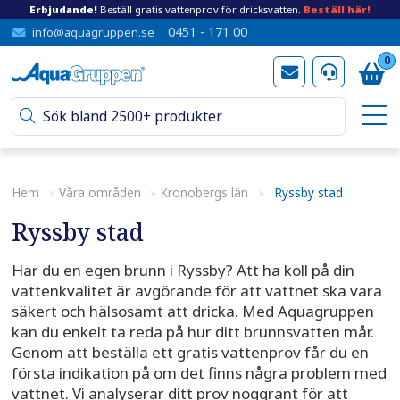
Erbjudande!
Beställ gratis vattenprov för dricksvatten.
Beställ här!
0451 - 171 00
info@aquagruppen.se
0
Hem
»
Våra områden
»
Kronobergs län
»
Ryssby stad
Ryssby stad
Har du en egen brunn i Ryssby? Att ha koll på din
vattenkvalitet är avgörande för att vattnet ska vara
säkert och hälsosamt att dricka. Med Aquagruppen
kan du enkelt ta reda på hur ditt brunnsvatten mår.
Genom att beställa ett gratis vattenprov får du en
första indikation på om det finns några problem med
vattnet. Vi analyserar ditt prov noggrant för att