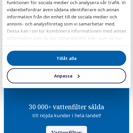
funktioner för sociala medier och analysera vår trafik. Vi
vidarebefordrar även sådana identifierare och annan
information från din enhet till de sociala medier och
annons- och analysföretag som vi samarbetar med.
Dessa kan i sin tur kombinera informationen med annan
information som du har tillhandahållit eller som de har
DELA
DELA
DELA
DELA
DELA:
samlat in när du har använt deras tjänster.
PÅ
PÅ
PÅ
PÅ
FACEBOOK
TWITTER
LINKEDIN
PINTEREST
Tillåt alla
Anpassa
30 000+ vattenfilter sålda
till nöjda kunder i hela landet!
Vattenfilter