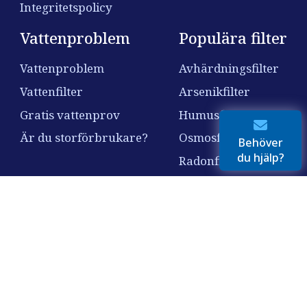
Integritetspolicy
Vattenproblem
Populära filter
Vattenproblem
Avhärdningsfilter
Vattenfilter
Arsenikfilter
Gratis vattenprov
Humusfilter
Är du storförbrukare?
Osmosfilter
Behöver
du hjälp?
Radonfilter
Nitratfilter