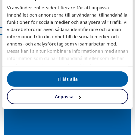
Vi använder enhetsidentifierare för att anpassa
innehållet och annonserna till användarna, tillhandahålla
funktioner för sociala medier och analysera vår trafik. Vi
vidarebefordrar även sådana identifierare och annan
Jag godkänner att AquaGruppens
information från din enhet till de sociala medier och
integritetspolicy.
*
annons- och analysföretag som vi samarbetar med.
Dessa kan i sin tur kombinera informationen med annan
information som du har tillhandahållit eller som de har
samlat in när du har använt deras tjänster.
Tillåt alla
DELA
DELA
DELA
DELA
DELA:
PÅ
PÅ
PÅ
PÅ
FACEBOOK
TWITTER
LINKEDIN
PINTEREST
Anpassa