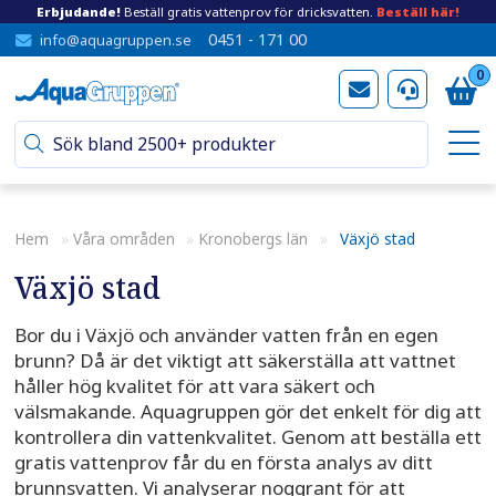
Erbjudande!
Beställ gratis vattenprov för dricksvatten.
Beställ här!
0451 - 171 00
info@aquagruppen.se
0
Hem
»
Våra områden
»
Kronobergs län
»
Växjö stad
Växjö stad
Bor du i Växjö och använder vatten från en egen
brunn? Då är det viktigt att säkerställa att vattnet
håller hög kvalitet för att vara säkert och
välsmakande. Aquagruppen gör det enkelt för dig att
kontrollera din vattenkvalitet. Genom att beställa ett
gratis vattenprov får du en första analys av ditt
brunnsvatten. Vi analyserar noggrant för att