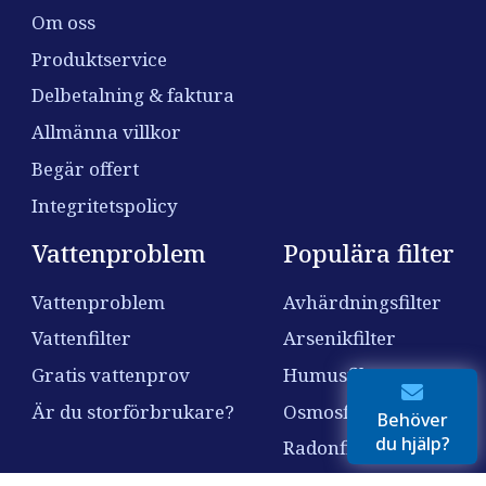
Om oss
Produktservice
Delbetalning & faktura
Allmänna villkor
Begär offert
Integritetspolicy
Vattenproblem
Populära filter
Vattenproblem
Avhärdningsfilter
Vattenfilter
Arsenikfilter
Gratis vattenprov
Humusfilter
Är du storförbrukare?
Osmosfilter
Behöver
du hjälp?
Radonfilter
Nitratfilter