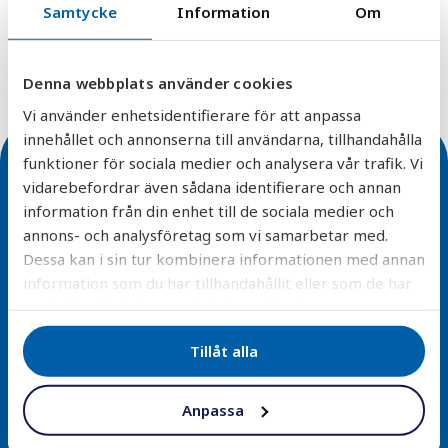
Mikrobiologisk - Metaller - Kemisk - Radon
Samtycke
Information
Om
Vattenanalys
Denna webbplats använder cookies
Vi använder enhetsidentifierare för att anpassa
innehållet och annonserna till användarna, tillhandahålla
funktioner för sociala medier och analysera vår trafik. Vi
vidarebefordrar även sådana identifierare och annan
information från din enhet till de sociala medier och
annons- och analysföretag som vi samarbetar med.
Dessa kan i sin tur kombinera informationen med annan
Enkel installation
information som du har tillhandahållit eller som de har
samlat in när du har använt deras tjänster.
Alla våra filterlösningar är designade för smidig
montering och minimal underhåll – vi erbjuder även
Tillåt alla
installationstjänster.
Läs mer
Anpassa