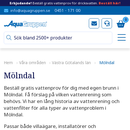
Erbjudande!
Beställ gratis vattenprov för dricksvatten.
Beställ här!
0451 - 171 00
info@aquagruppen.se
0
Hem
»
Våra områden
»
Västra Götalands län
»
Mölndal
Mölndal
Beställ gratis vattenprov för dig med egen brunn i
Mölndal. Få förslag på vilken vattenrening som
behövs. Vi har en lång historia av vattenrening och
vattenfilter för alla typer av vattenproblem i
Mölndal.
Passar både villaägare, installatörer och