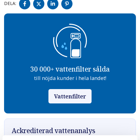
DELA
DELA
DELA
DELA
DELA:
PÅ
PÅ
PÅ
PÅ
FACEBOOK
TWITTER
LINKEDIN
PINTEREST
30 000+ vattenfilter sålda
till nöjda kunder i hela landet!
Vattenfilter
Ackrediterad vattenanalys