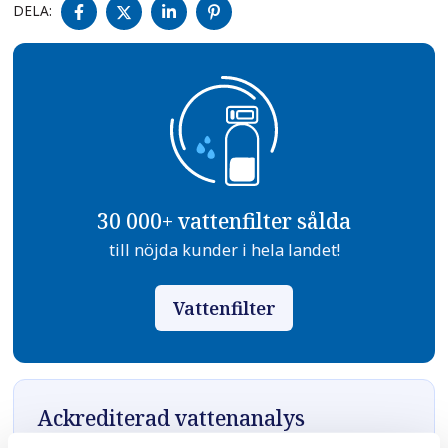
DELA
DELA
DELA
DELA
DELA:
PÅ
PÅ
PÅ
PÅ
FACEBOOK
TWITTER
LINKEDIN
PINTEREST
30 000+ vattenfilter sålda
till nöjda kunder i hela landet!
Vattenfilter
Ackrediterad vattenanalys