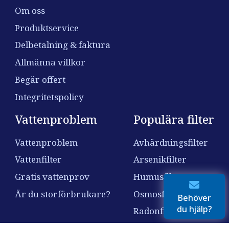
Om oss
Produktservice
Delbetalning & faktura
Allmänna villkor
Begär offert
Integritetspolicy
Vattenproblem
Populära filter
Vattenproblem
Avhärdningsfilter
Vattenfilter
Arsenikfilter
Gratis vattenprov
Humusfilter
Är du storförbrukare?
Osmosfilter
Behöver
du hjälp?
Radonfilter
Nitratfilter