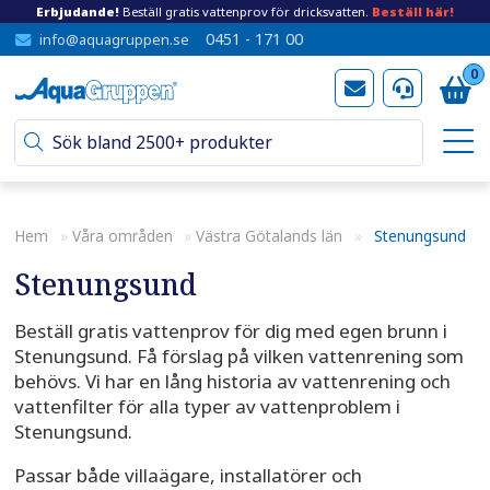
Erbjudande!
Beställ gratis vattenprov för dricksvatten.
Beställ här!
0451 - 171 00
info@aquagruppen.se
0
Hem
»
Våra områden
»
Västra Götalands län
»
Stenungsund
Stenungsund
Beställ gratis vattenprov för dig med egen brunn i
Stenungsund. Få förslag på vilken vattenrening som
behövs. Vi har en lång historia av vattenrening och
vattenfilter för alla typer av vattenproblem i
Stenungsund.
Passar både villaägare, installatörer och