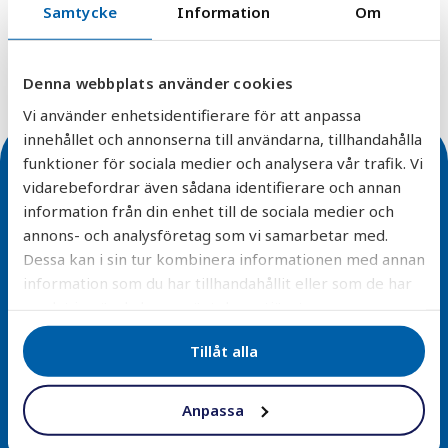
Mikrobiologisk - Metaller - Kemisk - Radon
Samtycke
Information
Om
Vattenanalys
Denna webbplats använder cookies
Vi använder enhetsidentifierare för att anpassa
innehållet och annonserna till användarna, tillhandahålla
funktioner för sociala medier och analysera vår trafik. Vi
vidarebefordrar även sådana identifierare och annan
information från din enhet till de sociala medier och
annons- och analysföretag som vi samarbetar med.
Dessa kan i sin tur kombinera informationen med annan
Enkel installation
information som du har tillhandahållit eller som de har
samlat in när du har använt deras tjänster.
Alla våra filterlösningar är designade för smidig
montering och minimal underhåll – vi erbjuder även
Tillåt alla
installationstjänster.
Läs mer
Anpassa