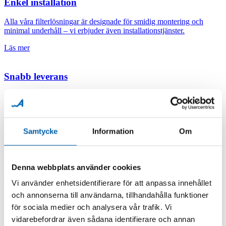
Enkel installation
Alla våra filterlösningar är designade för smidig montering och
minimal underhåll – vi erbjuder även installationstjänster.
Läs mer
Snabb leverans
Vi skickar direkt från vårt lager – ditt nya filter är oftast hos dig inom
en vecka så du snabbt får rent vatten.
Läs mer
Samtycke
Information
Om
Trygg leverans
Denna webbplats använder cookies
Alla leveranser är försäkrade och packade för säker transport – vi
ersätter kostnadsfritt vid skada.
Vi använder enhetsidentifierare för att anpassa innehållet
och annonserna till användarna, tillhandahålla funktioner
Läs mer
för sociala medier och analysera vår trafik. Vi
vidarebefordrar även sådana identifierare och annan
Betala efter leverans