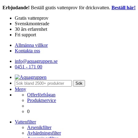
Erbjudande!
Beställ gratis vattenprov för dricksvatten.
Beställ här!
Gratis vattenprov
Svenskmonterade
30 års erfarenhet
Fri support
Allmänna villkor
Kontakta oss
info@aquagruppen.se
0451 - 171 00
Sök
Meny
Offerförfrågan
Produktservice
0
Vattenfilter
Arsenikfilter
Avhärdningsfilter