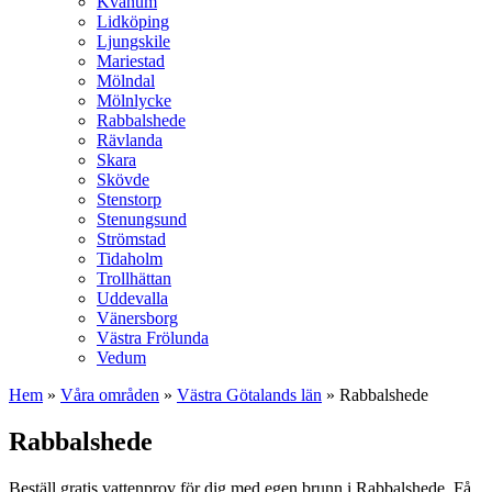
Kvänum
Lidköping
Ljungskile
Mariestad
Mölndal
Mölnlycke
Rabbalshede
Rävlanda
Skara
Skövde
Stenstorp
Stenungsund
Strömstad
Tidaholm
Trollhättan
Uddevalla
Vänersborg
Västra Frölunda
Vedum
Hem
»
Våra områden
»
Västra Götalands län
»
Rabbalshede
Rabbalshede
Beställ gratis vattenprov för dig med egen brunn i Rabbalshede. Få