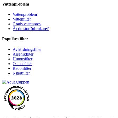
Vattenproblem
Vattenproblem
Vattenfilter
Gratis vattenprov
Är du storförbrukare?
Populära filter
Avhärdningsfilter
Arsenikfilter
Humusfilter
Osmosfilter
Radonfilter
Nitratfilter