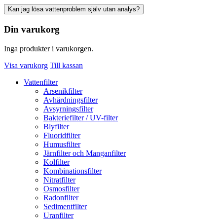
Kan jag lösa vattenproblem själv utan analys?
Din varukorg
Inga produkter i varukorgen.
Visa varukorg
Till kassan
Vattenfilter
Arsenikfilter
Avhärdningsfilter
Avsyrningsfilter
Bakteriefilter / UV-filter
Blyfilter
Fluoridfilter
Humusfilter
Järnfilter och Manganfilter
Kolfilter
Kombinationsfilter
Nitratfilter
Osmosfilter
Radonfilter
Sedimentfilter
Uranfilter