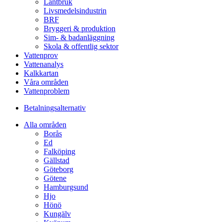
Lantbruk
Livsmedelsindustrin
BRF
Bryggeri & produktion
Sim- & badanläggning
Skola & offentlig sektor
Vattenprov
Vattenanalys
Kalkkartan
Våra områden
Vattenproblem
Betalningsalternativ
Alla områden
Borås
Ed
Falköping
Gällstad
Göteborg
Götene
Hamburgsund
Hjo
Hönö
Kungälv