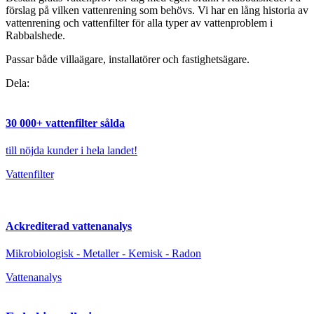
förslag på vilken vattenrening som behövs. Vi har en lång historia av
vattenrening och vattenfilter för alla typer av vattenproblem i
Rabbalshede.
Passar både villaägare, installatörer och fastighetsägare.
Dela
Dela
Dela
Dela
Dela:
på
på
på
på
facebook
twitter
linkedin
pinterest
30 000+ vattenfilter sålda
till nöjda kunder i hela landet!
Vattenfilter
Ackrediterad vattenanalys
Mikrobiologisk - Metaller - Kemisk - Radon
Vattenanalys