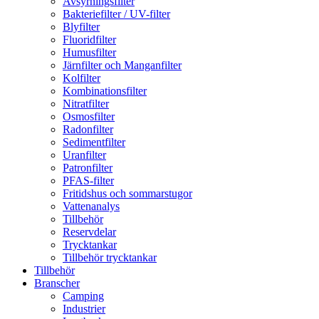
Avsyrningsfilter
Bakteriefilter / UV-filter
Blyfilter
Fluoridfilter
Humusfilter
Järnfilter och Manganfilter
Kolfilter
Kombinationsfilter
Nitratfilter
Osmosfilter
Radonfilter
Sedimentfilter
Uranfilter
Patronfilter
PFAS-filter
Fritidshus och sommarstugor
Vattenanalys
Tillbehör
Reservdelar
Trycktankar
Tillbehör trycktankar
Tillbehör
Branscher
Camping
Industrier