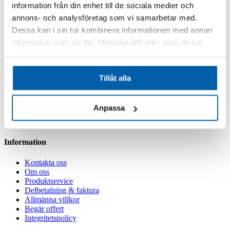
information från din enhet till de sociala medier och
annons- och analysföretag som vi samarbetar med.
Hos oss betalar du först när produkten är framme – tryggt och
smidigt för dig som kund.
Dessa kan i sin tur kombinera informationen med annan
information som du har tillhandahållit eller som de har
Läs mer
samlat in när du har använt deras tjänster.
Behöver du hjälp?
Tillåt alla
Våra experter hjälper dig att välja rätt filterlösning för ditt vatten.
Kontakta oss för fri rådgivning och offert.
Anpassa
0451 - 171 00
info@aquagruppen.se
Information
Kontakta oss
Om oss
Produktservice
Delbetalning & faktura
Allmänna villkor
Begär offert
Integritetspolicy