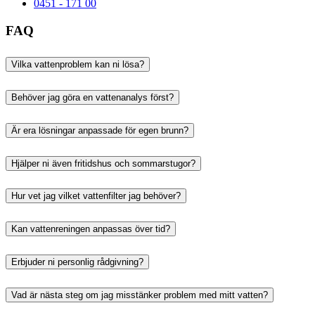
0451 - 171 00
FAQ
Vilka vattenproblem kan ni lösa?
Behöver jag göra en vattenanalys först?
Är era lösningar anpassade för egen brunn?
Hjälper ni även fritidshus och sommarstugor?
Hur vet jag vilket vattenfilter jag behöver?
Kan vattenreningen anpassas över tid?
Erbjuder ni personlig rådgivning?
Vad är nästa steg om jag misstänker problem med mitt vatten?