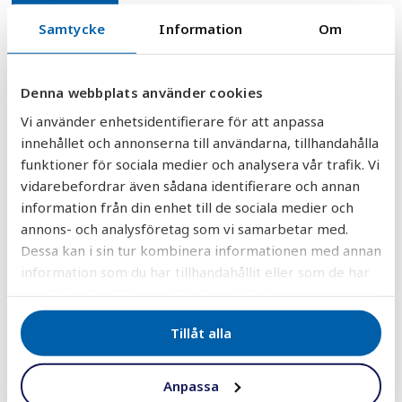
Samtycke
Information
Om
DELA
DELA
DELA
DELA
DELA:
PÅ
PÅ
PÅ
PÅ
FACEBOOK
TWITTER
LINKEDIN
PINTEREST
Denna webbplats använder cookies
Vi använder enhetsidentifierare för att anpassa
innehållet och annonserna till användarna, tillhandahålla
funktioner för sociala medier och analysera vår trafik. Vi
vidarebefordrar även sådana identifierare och annan
information från din enhet till de sociala medier och
annons- och analysföretag som vi samarbetar med.
30 000+ vattenfilter sålda
Dessa kan i sin tur kombinera informationen med annan
till nöjda kunder i hela landet!
information som du har tillhandahållit eller som de har
samlat in när du har använt deras tjänster.
Vattenfilter
Tillåt alla
Anpassa