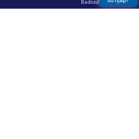
du hjälp?
Radonfilter
Nitratfilter
Vi har i över 30 år hjälpt svenska hushåll, företag och
fastigheter till friskt, rent vatten. Alltid med fokus på
kvalitet, service och långsiktighet.
© 2026 AquaGruppen. Alla rättigheter förbehållna.
Bilder, texter och övrigt innehåll på denna webbplats