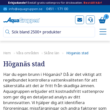
Erbjudande!
Beställ gratis vattenprov för dricksvatten.
Beställ här!
0451 - 171 00
info@aquagruppen.se
0
Hem
»
Våra områden
»
Skåne län
»
Höganäs stad
Höganäs stad
Har du egen brunn i Höganäs? Då är det viktigt att
regelbundet kontrollera vattenkvaliteten för att
säkerställa att det är fritt från skadliga ämnen.
Aquagruppen erbjuder ett kostnadsfritt vattenprov
som ger dig en detaljerad analys av ditt
brunnsvatten. Vi hjälper dig att identifiera
föroreningar, missfärgningar och andra faktorer som