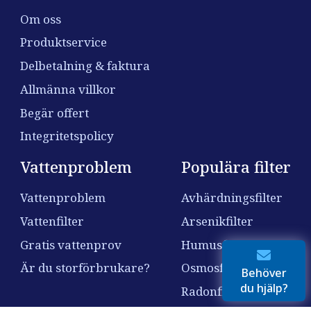
Om oss
Produktservice
Delbetalning & faktura
Allmänna villkor
Begär offert
Integritetspolicy
Vattenproblem
Populära filter
Vattenproblem
Avhärdningsfilter
Vattenfilter
Arsenikfilter
Gratis vattenprov
Humusfilter
Är du storförbrukare?
Osmosfilter
Behöver
du hjälp?
Radonfilter