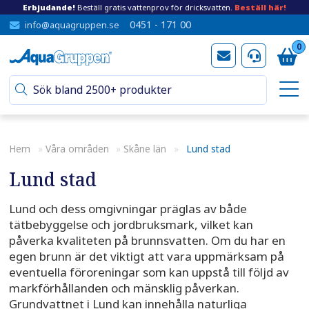
Erbjudande!
Beställ gratis vattenprov för dricksvatten.
Beställ här!
0451 - 171 00
info@aquagruppen.se
0
Hem
»
Våra områden
»
Skåne län
»
Lund stad
Lund stad
Lund och dess omgivningar präglas av både
tätbebyggelse och jordbruksmark, vilket kan
påverka kvaliteten på brunnsvatten. Om du har en
egen brunn är det viktigt att vara uppmärksam på
eventuella föroreningar som kan uppstå till följd av
markförhållanden och mänsklig påverkan.
Grundvattnet i Lund kan innehålla naturliga