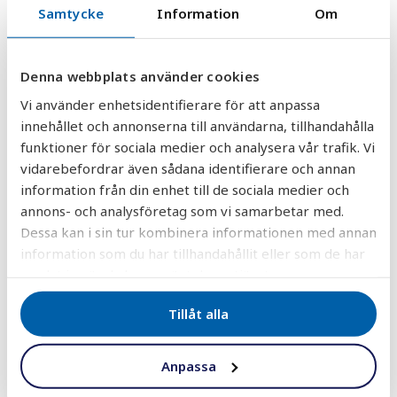
DELA
DELA
DELA
DELA
Samtycke
Information
Om
DELA:
PÅ
PÅ
PÅ
PÅ
FACEBOOK
TWITTER
LINKEDIN
PINTEREST
Denna webbplats använder cookies
Vi använder enhetsidentifierare för att anpassa
innehållet och annonserna till användarna, tillhandahålla
funktioner för sociala medier och analysera vår trafik. Vi
vidarebefordrar även sådana identifierare och annan
information från din enhet till de sociala medier och
30 000+ vattenfilter sålda
annons- och analysföretag som vi samarbetar med.
till nöjda kunder i hela landet!
Dessa kan i sin tur kombinera informationen med annan
information som du har tillhandahållit eller som de har
samlat in när du har använt deras tjänster.
Vattenfilter
Tillåt alla
Anpassa
Ackrediterad vattenanalys