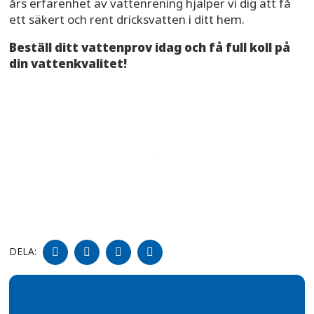
års erfarenhet av vattenrening hjälper vi dig att få
ett säkert och rent dricksvatten i ditt hem.
Beställ ditt vattenprov idag och få full koll på
din vattenkvalitet!
DELA
DELA
DELA
DELA
DELA:
PÅ
PÅ
PÅ
PÅ
FACEBOOK
TWITTER
LINKEDIN
PINTEREST