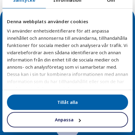
Denna webbplats använder cookies
Vi använder enhetsidentifierare för att anpassa
innehållet och annonserna till användarna, tillhandahålla
funktioner för sociala medier och analysera vår trafik. Vi
Enkel installation
vidarebefordrar även sådana identifierare och annan
information från din enhet till de sociala medier och
Alla våra filterlösningar är designade för smidig
annons- och analysföretag som vi samarbetar med.
montering och minimal underhåll – vi erbjuder även
Dessa kan i sin tur kombinera informationen med annan
installationstjänster.
information som du har tillhandahållit eller som de har
samlat in när du har använt deras tjänster.
Läs mer
Tillåt alla
Anpassa