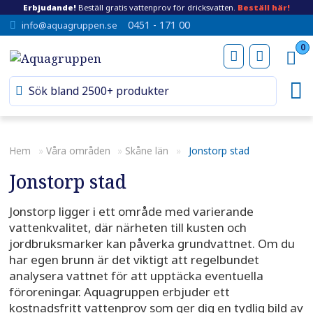
Erbjudande!
Beställ gratis vattenprov för dricksvatten.
Beställ här!
0451 - 171 00
info@aquagruppen.se
0
Hem
»
Våra områden
»
Skåne län
»
Jonstorp stad
Jonstorp stad
Jonstorp ligger i ett område med varierande
vattenkvalitet, där närheten till kusten och
jordbruksmarker kan påverka grundvattnet. Om du
har egen brunn är det viktigt att regelbundet
analysera vattnet för att upptäcka eventuella
föroreningar. Aquagruppen erbjuder ett
kostnadsfritt vattenprov som ger dig en tydlig bild av