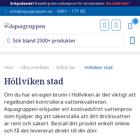
Erbjudande!
Beställ gratis vattenprov för dricksvatten.
Beställ här!
0451 - 171 00
info@aquagruppen.se
0
Hem
»
Våra områden
»
Skåne län
»
Höllviken stad
Höllviken stad
Om du har en egen brunn i Höllviken är det viktigt att
regelbundet kontrollera vattenkvaliteten.
Aquagruppen erbjuder ett kostnadsfritt vattenprov
som hjälper dig att säkerställa att ditt dricksvatten
är rent och säkert. Beställ ditt provkit enkelt online
och få det levererat direkt till din dörr.