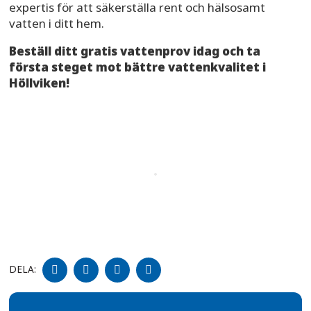
expertis för att säkerställa rent och hälsosamt
vatten i ditt hem.
Beställ ditt gratis vattenprov idag och ta
första steget mot bättre vattenkvalitet i
Höllviken!
DELA
DELA
DELA
DELA
DELA:
PÅ
PÅ
PÅ
PÅ
FACEBOOK
TWITTER
LINKEDIN
PINTEREST