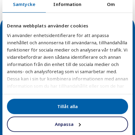
Samtycke
Information
Om
Denna webbplats använder cookies
Vi använder enhetsidentifierare för att anpassa
innehållet och annonserna till användarna, tillhandahålla
funktioner för sociala medier och analysera vår trafik. Vi
vidarebefordrar även sådana identifierare och annan
Enkel installation
information från din enhet till de sociala medier och
annons- och analysföretag som vi samarbetar med.
Alla våra filterlösningar är designade för smidig
Dessa kan i sin tur kombinera informationen med annan
montering och minimal underhåll – vi erbjuder även
information som du har tillhandahållit eller som de har
installationstjänster.
samlat in när du har använt deras tjänster.
Läs mer
Tillåt alla
Anpassa