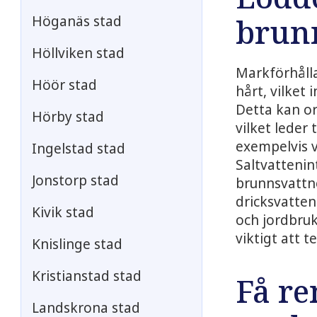
brun
Höganäs stad
Höllviken stad
Markförhålla
Höör stad
hårt, vilket
Detta kan or
Hörby stad
vilket leder
exempelvis 
Ingelstad stad
Saltvattenin
Jonstorp stad
brunnsvattne
dricksvatten
Kivik stad
och jordbruk
viktigt att t
Knislinge stad
Kristianstad stad
Få re
Landskrona stad