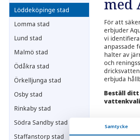
med 
Löddeköpinge stad
För att säke
Lomma stad
erbjuder Aq
Lund stad
vi identifi
anpassade fö
Malmö stad
halter av jär
och reningss
Ödåkra stad
dricksvatten
erbjuda håll
Örkelljunga stad
Beställ dit
Osby stad
vattenkvali
Rinkaby stad
Vatten
Södra Sandby stad
Samtycke
Staffanstorp stad