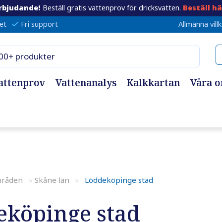
rbjudande!
Beställ gratis vattenprov för dricksvatten.
Beställ hä
et
Fri support
Allmänna vill
attenprov
Vattenanalys
Kalkkartan
Våra 
mråden
»
Skåne län
»
Löddeköpinge stad
eköpinge stad