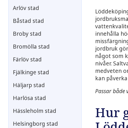
Arlöv stad
Löddeköping
jordbruksma
Båstad stad
vattenkvalit
innehålla hö
Broby stad
missfärgning
Bromölla stad
jordbruk gör
något som k
Färlöv stad
nivåer. Salt
medveten om
Fjälkinge stad
kan påverka 
Häljarp stad
Passar både v
Harlösa stad
Hur g
Hässleholm stad
Lödd
Helsingborg stad