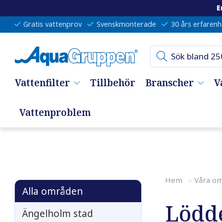
E
Gratis vattenprov
Svenskmonterade
30 års erfarenh
Vattenfilter
Tillbehör
Branscher
V
Vattenproblem
Hem
»
Våra o
Alla områden
Lödd
Ängelholm stad