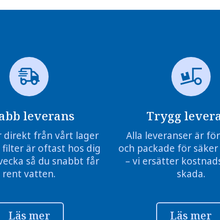
abb leverans
Trygg lever
r direkt från vårt lager
Alla leveranser är f
 filter är oftast hos dig
och packade för säker
vecka så du snabbt får
– vi ersätter kostnads
rent vatten.
skada.
Läs mer
Läs mer