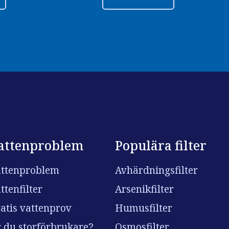
attenproblem
Populära filter
ttenproblem
Avhärdningsfilter
ttenfilter
Arsenikfilter
atis vattenprov
Humusfilter
 du storförbrukare?
Osmosfilter