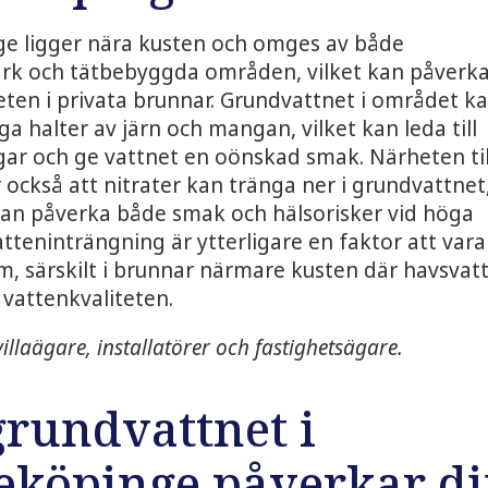
e ligger nära kusten och omges av både
rk och tätbebyggda områden, vilket kan påverk
eten i privata brunnar. Grundvattnet i området k
ga halter av järn och mangan, vilket kan leda till
ar och ge vattnet en oönskad smak. Närheten til
 också att nitrater kan tränga ner i grundvattnet
an påverka både smak och hälsorisker vid höga
vatteninträngning är ytterligare en faktor att vara
, särskilt i brunnar närmare kusten där havsvat
vattenkvaliteten.
illaägare, installatörer och fastighetsägare.
rundvattnet i
eköpinge påverkar d