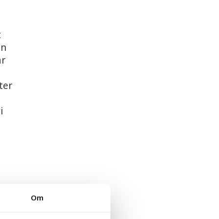
t
an
ar
ter
i
Om