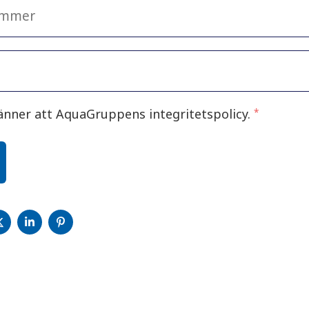
änner att AquaGruppens integritetspolicy.
*
A
DELA
DELA
DELA
PÅ
PÅ
PÅ
CEBOOK
TWITTER
LINKEDIN
PINTEREST