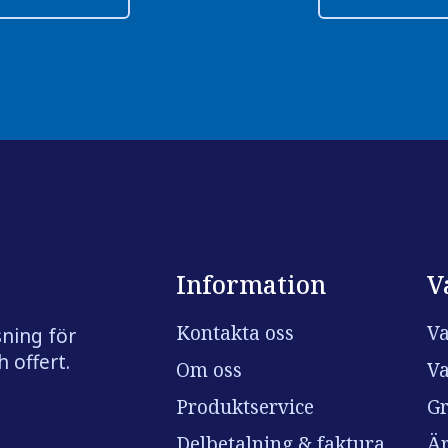
Information
V
Kontakta oss
Va
sning för
 offert.
Om oss
Va
Produktservice
Gr
Delbetalning & faktura
Är