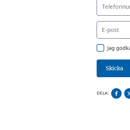
Jag godk
DEL
DELA:
PÅ
FA