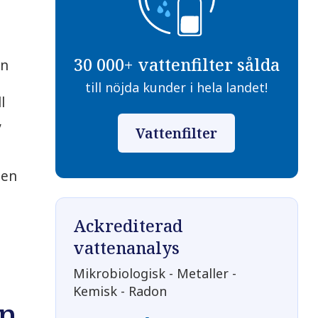
a
30 000+ vattenfilter sålda
an
till nöjda kunder i hela landet!
l
,
Vattenfilter
ten
Ackrediterad
vattenanalys
Mikrobiologisk - Metaller -
Kemisk - Radon
in