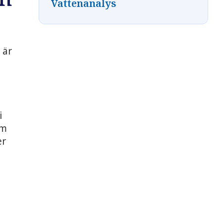
Vattenanalys
 är
i
om
er